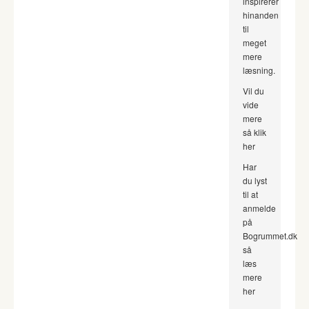
inspirerer
hinanden
til
meget
mere
læsning.
Vil du
vide
mere
så klik
her
Har
du lyst
til at
anmelde
på
Bogrummet.dk
så
læs
mere
her