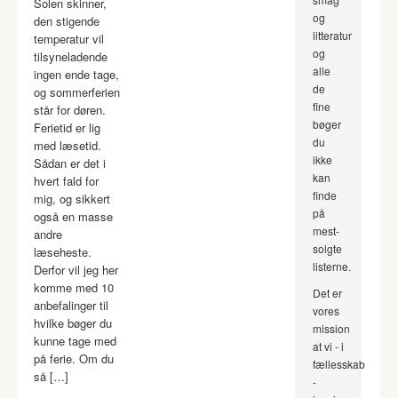
Solen skinner,
og
den stigende
litteratur
temperatur vil
og
tilsyneladende
alle
ingen ende tage,
de
og sommerferien
fine
står for døren.
bøger
Ferietid er lig
du
med læsetid.
ikke
Sådan er det i
kan
hvert fald for
finde
mig, og sikkert
på
også en masse
mest-
andre
solgte
læseheste.
listerne.
Derfor vil jeg her
komme med 10
Det er
anbefalinger til
vores
hvilke bøger du
mission
kunne tage med
at vi - i
på ferie. Om du
fællesskab
så […]
-