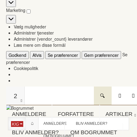
Statistikker
Marketing
Marketing
Vælg muligheder
Administrer tjenester
Administrer {vendor_count} leverandører
Læs mere om disse formål
Se
Godkend
Afvis
Se præferencer
Gem præferencer
præferencer
Cookiepolitik
2
ANMELDERE
FORFATTERE
ARTIKLER
ANMELDERE
BLIV ANMELDER?
KIG
BLIV ANMELDER?
OM BOGRUMMET
OM BOGRUMMET