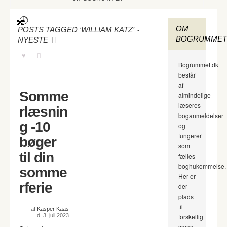
OM
-
POSTS TAGGED ‘WILLIAM KATZ’
BOGRUMMET
NYESTE
Bogrummet.dk
består
af
Somme
almindelige
læseres
rlæsnin
boganmeldelser
g -10
og
fungerer
bøger
som
til din
fælles
boghukommelse.
somme
Her er
rferie
der
plads
til
af
Kasper Kaas
d. 3. juli 2023
forskellig
smag