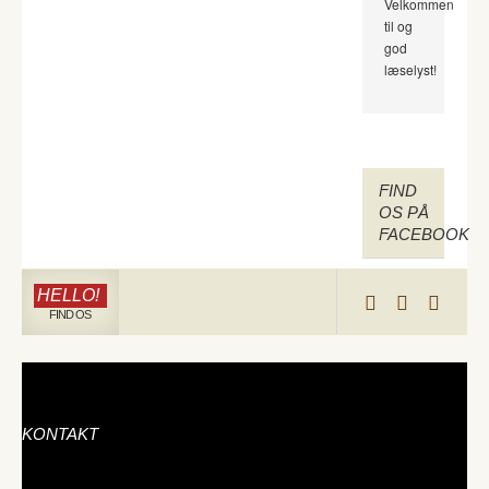
Velkommen
til og
god
læselyst!
FIND
OS PÅ
FACEBOOK
HELLO!
FIND OS
KONTAKT