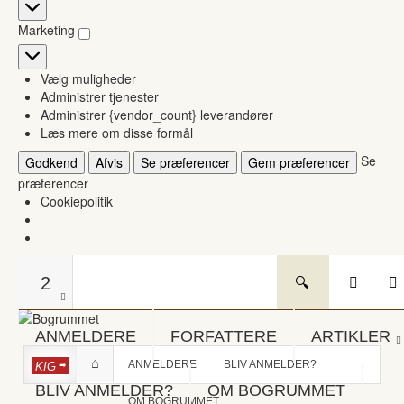
Statistikker
Marketing
Marketing
Vælg muligheder
Administrer tjenester
Administrer {vendor_count} leverandører
Læs mere om disse formål
Se
Godkend
Afvis
Se præferencer
Gem præferencer
præferencer
Cookiepolitik
2
ANMELDERE
FORFATTERE
ARTIKLER
ANMELDERE
BLIV ANMELDER?
KIG
BLIV ANMELDER?
OM BOGRUMMET
OM BOGRUMMET