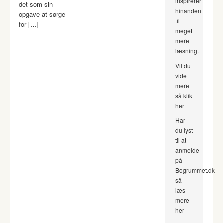
inspirerer
det som sin
hinanden
opgave at sørge
til
for […]
meget
mere
læsning.
Vil du
vide
mere
så klik
her
Har
du lyst
til at
anmelde
på
Bogrummet.dk
så
læs
mere
her