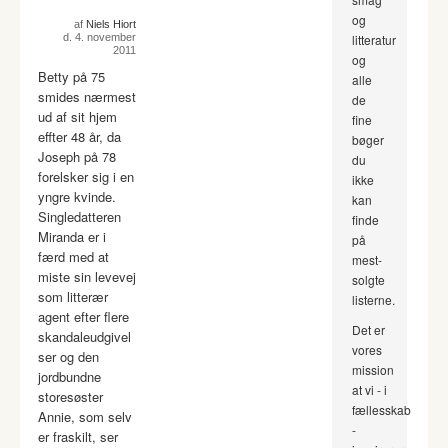
og
af
Niels Hiort
d. 4. november
litteratur
2011
og
Betty på 75
alle
smides nærmest
de
ud af sit hjem
fine
effter 48 år, da
bøger
Joseph på 78
du
forelsker sig i en
ikke
yngre kvinde.
kan
Singledatteren
finde
Miranda er i
på
færd med at
mest-
miste sin levevej
solgte
som litterær
listerne.
agent efter flere
Det er
skandaleudgivel
vores
ser og den
mission
jordbundne
at vi - i
storesøster
fællesskab
Annie, som selv
-
er fraskilt, ser