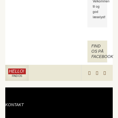
Velkommen
til og
god
læselyst!
FIND
OS PÅ
FACEBOOK
HELLO!
FIND OS
KONTAKT