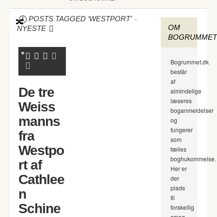
-
POSTS TAGGED ‘WESTPORT’
OM
NYESTE
BOGRUMMET
Bogrummet.dk
består
af
De tre
almindelige
læseres
Weiss
boganmeldelser
manns
og
fungerer
fra
som
Westpo
fælles
boghukommelse.
rt af
Her er
Cathlee
der
plads
n
til
Schine
forskellig
smag