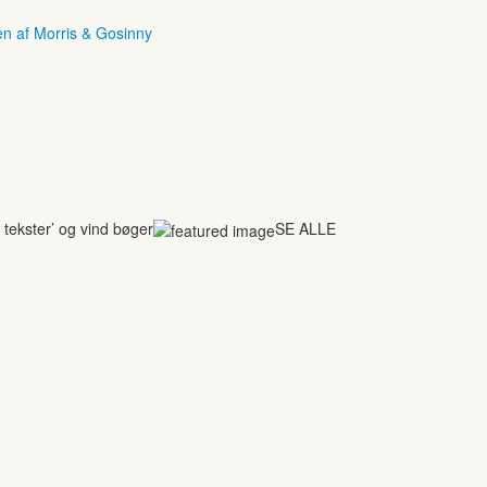
en af Morris & Gosinny
tekster’ og vind bøger
SE ALLE