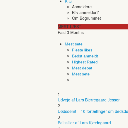
KIG
Anmeldere
Bliv anmelder?
Om Bogrummet
MEST LÆST
Past 3 Months
Mest sete
Fleste likes
Bedst anmeldt
Highest Rated
Mest debat
Mest sete
1
Udveje af Lars Bjerregaard Jessen
2
Dødsdømt – 10 fortællinger om dødsdø
3
Painkiller af Lars Kjædegaard