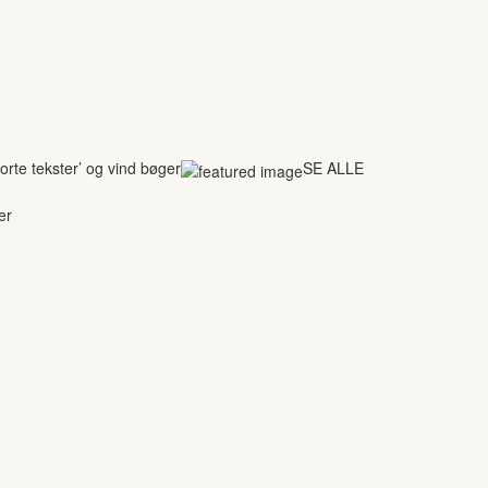
rte tekster’ og vind bøger
SE ALLE
er