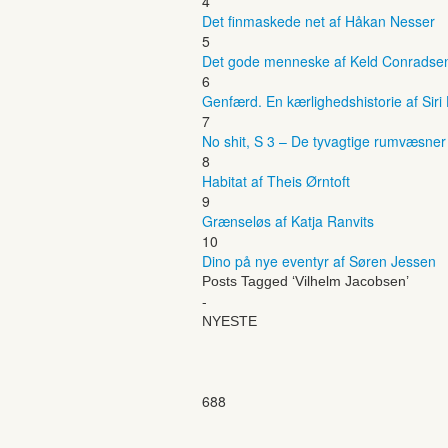
4
Det finmaskede net af Håkan Nesser
5
Det gode menneske af Keld Conradse
6
Genfærd. En kærlighedshistorie af Siri
7
No shit, S 3 – De tyvagtige rumvæsne
8
Habitat af Theis Ørntoft
9
Grænseløs af Katja Ranvits
10
Dino på nye eventyr af Søren Jessen
Posts Tagged ‘Vilhelm Jacobsen’
-
NYESTE
688