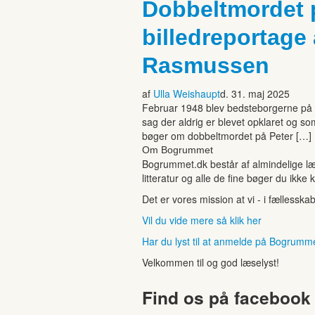
Dobbeltmordet 
billedreportag
Rasmussen
af
Ulla Weishaupt
d. 31. maj 2025
Februar 1948 blev bedsteborgerne på F
sag der aldrig er blevet opklaret og s
bøger om dobbeltmordet på Peter […]
Om Bogrummet
Bogrummet.dk består af almindelige læ
litteratur og alle de fine bøger du ikke 
Det er vores mission at vi - i fællesska
Vil du vide mere så klik her
Har du lyst til at anmelde på Bogrumm
Velkommen til og god læselyst!
Find os på facebook