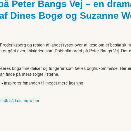
på Peter Bangs Vej – en dra
e af Dines Bogø og Suzanne 
rederiksberg og resten af landet rystet over at læse om et bestialsk 
om er gået over i historien som Dobbeltmordet på Peter Bangs Vej. Der
seres boganmeldelser og fungerer som fælles boghukommelse. Her er de
kan finde på mest-solgte listerne.
b - inspirerer hinanden til meget mere læsning.
et.dk så læs mere her