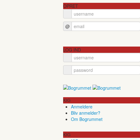
OPRET
@
LOG IND
KIG
Anmeldere
Bliv anmelder?
Om Bogrummet
KIG