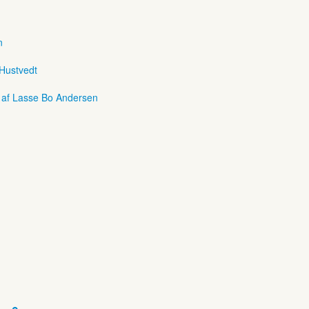
n
 Hustvedt
r af Lasse Bo Andersen