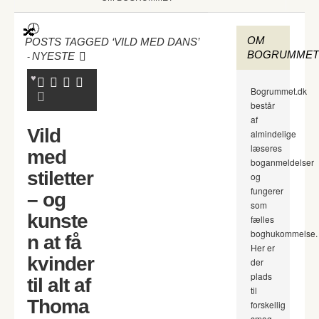
OM
POSTS TAGGED ‘VILD MED DANS’
BOGRUMMET
-
NYESTE
Bogrummet.dk
består
af
Vild
almindelige
læseres
med
boganmeldelser
stiletter
og
fungerer
– og
som
kunste
fælles
boghukommelse.
n at få
Her er
kvinder
der
plads
til alt af
til
Thoma
forskellig
smag