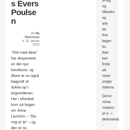
s Evers
og
Poulse
litteratur
og
n
alle
de
af
Ulla
fine
Weishaupt
bøger
d. 31. januar
2016
du
“Vild med dans”
ikke
har eksponeret
kan
en del nye
finde
kendisser, og
på
disse er nu også
mest-
begyndt at
solgte
dukke op i
listerne.
bogverdenen.
Det er
Her i efteråret
vores
kom så bogen
mission
om Anne
at vi - i
Laxholm – “Giv
fællesskab
mig et år” – og
-
den er nu