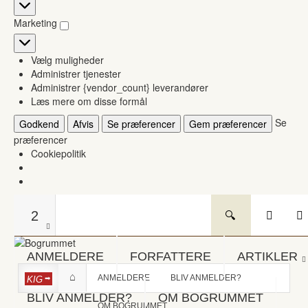
Statistikker
Marketing
Marketing
Vælg muligheder
Administrer tjenester
Administrer {vendor_count} leverandører
Læs mere om disse formål
Se
Godkend
Afvis
Se præferencer
Gem præferencer
præferencer
Cookiepolitik
2
ANMELDERE
FORFATTERE
ARTIKLER
ANMELDERE
BLIV ANMELDER?
KIG
BLIV ANMELDER?
OM BOGRUMMET
OM BOGRUMMET