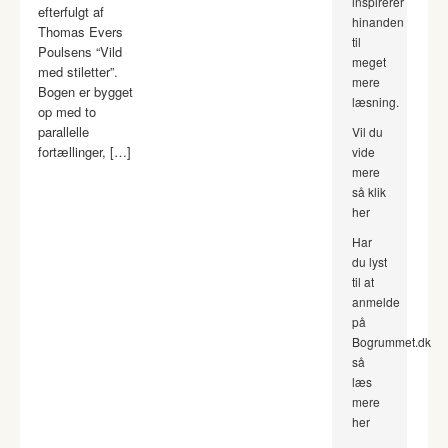
inspirerer
efterfulgt af
hinanden
Thomas Evers
til
Poulsens “Vild
meget
med stiletter”.
mere
Bogen er bygget
læsning.
op med to
parallelle
Vil du
fortællinger, […]
vide
mere
så klik
her
Har
du lyst
til at
anmelde
på
Bogrummet.dk
så
læs
mere
her