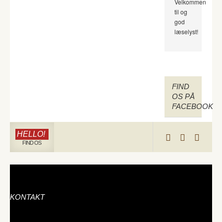
Velkommen
til og
god
læselyst!
FIND
OS PÅ
FACEBOOK
HELLO!
FIND OS
KONTAKT