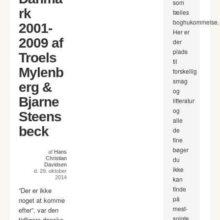
som
rk
fælles
boghukommelse.
2001-
Her er
2009 af
der
plads
Troels
til
Mylenb
forskellig
smag
erg &
og
Bjarne
litteratur
og
Steens
alle
beck
de
fine
bøger
af
Hans
Christian
du
Davidsen
ikke
d. 29. oktober
2014
kan
finde
”Der er ikke
på
noget at komme
mest-
efter”, var den
solgte
tidligere danske