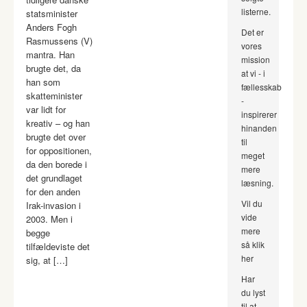
listerne.
statsminister
Anders Fogh
Det er
Rasmussens (V)
vores
mantra. Han
mission
brugte det, da
at vi - i
han som
fællesskab
skatteminister
-
var lidt for
inspirerer
kreativ – og han
hinanden
brugte det over
til
for oppositionen,
meget
da den borede i
mere
det grundlaget
læsning.
for den anden
Vil du
Irak-invasion i
vide
2003. Men i
mere
begge
så klik
tilfældeviste det
her
sig, at […]
Har
du lyst
til at