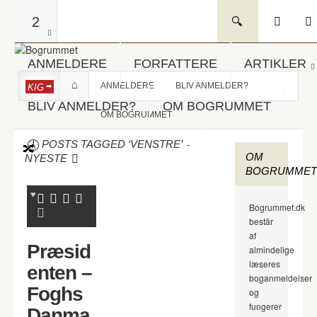
2
ANMELDERE
FORFATTERE
ARTIKLER
ANMELDERE
BLIV ANMELDER?
KIG
BLIV ANMELDER?
OM BOGRUMMET
OM BOGRUMMET
-
POSTS TAGGED ‘VENSTRE’
OM
NYESTE
BOGRUMMET
Bogrummet.dk
består
af
Præsid
almindelige
læseres
enten –
boganmeldelser
Foghs
og
fungerer
Danma