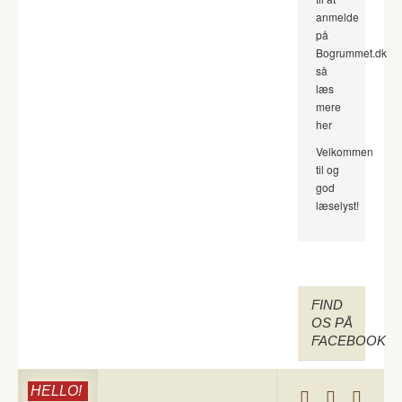
anmelde
på
Bogrummet.dk
så
læs
mere
her
Velkommen
til og
god
læselyst!
FIND
OS PÅ
FACEBOOK
HELLO!