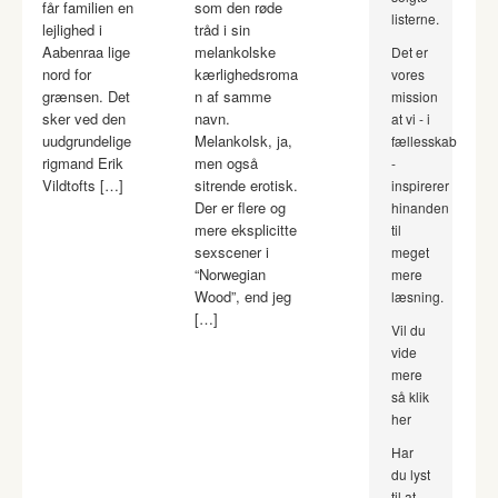
får familien en
som den røde
listerne.
lejlighed i
tråd i sin
Aabenraa lige
melankolske
Det er
nord for
kærlighedsroma
vores
grænsen. Det
n af samme
mission
sker ved den
navn.
at vi - i
uudgrundelige
Melankolsk, ja,
fællesskab
rigmand Erik
men også
-
Vildtofts […]
sitrende erotisk.
inspirerer
Der er flere og
hinanden
mere eksplicitte
til
sexscener i
meget
“Norwegian
mere
Wood”, end jeg
læsning.
[…]
Vil du
vide
mere
så klik
her
Har
du lyst
til at