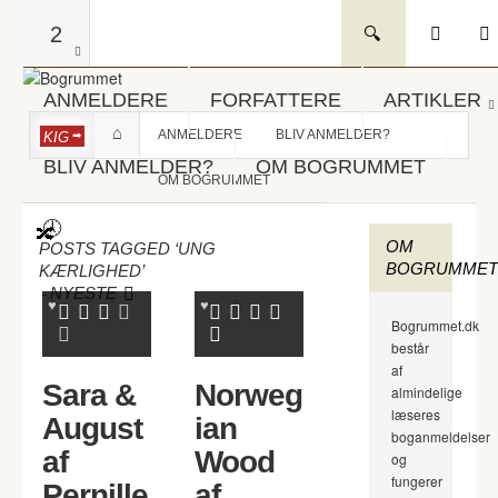
2
ANMELDERE
FORFATTERE
ARTIKLER
ANMELDERE
BLIV ANMELDER?
KIG
BLIV ANMELDER?
OM BOGRUMMET
OM BOGRUMMET
OM
POSTS TAGGED ‘UNG
BOGRUMMET
KÆRLIGHED’
-
NYESTE
Bogrummet.dk
består
af
Sara &
Norweg
almindelige
læseres
August
ian
boganmeldelser
af
Wood
og
fungerer
Pernille
af