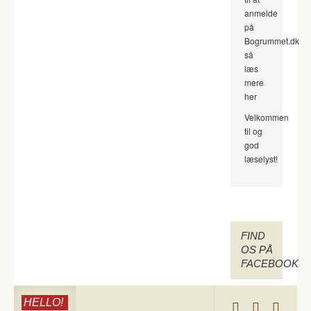
anmelde
på
Bogrummet.dk
så
læs
mere
her
Velkommen
til og
god
læselyst!
FIND
OS PÅ
FACEBOOK
HELLO!