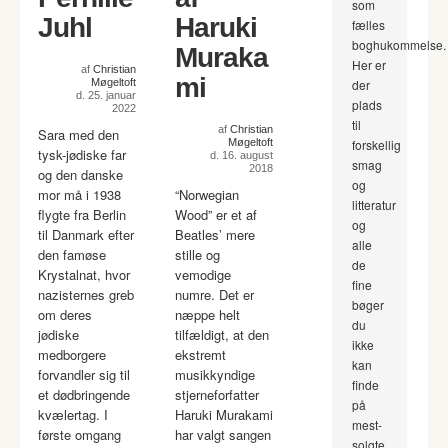
som
Juhl
Haruki
fælles
boghukommelse.
Muraka
Her er
af
Christian
mi
Møgeltoft
der
d. 25. januar
plads
2022
til
af
Christian
Sara med den
Møgeltoft
forskellig
tysk-jødiske far
d. 16. august
smag
2018
og den danske
og
mor må i 1938
“Norwegian
litteratur
flygte fra Berlin
Wood” er et af
og
til Danmark efter
Beatles’ mere
alle
den famøse
stille og
de
Krystalnat, hvor
vemodige
fine
nazisternes greb
numre. Det er
bøger
om deres
næppe helt
du
jødiske
tilfældigt, at den
ikke
medborgere
ekstremt
kan
forvandler sig til
musikkyndige
finde
et dødbringende
stjerneforfatter
på
kvælertag. I
Haruki Murakami
mest-
første omgang
har valgt sangen
solgte