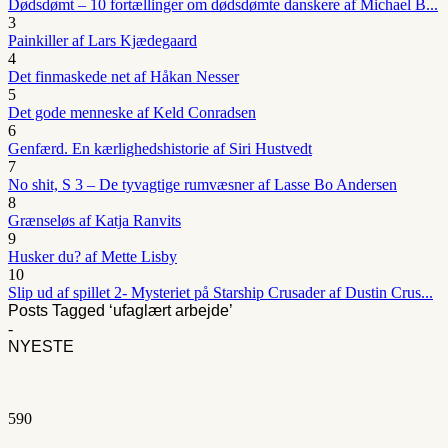
Dødsdømt – 10 fortællinger om dødsdømte danskere af Michael B...
3
Painkiller af Lars Kjædegaard
4
Det finmaskede net af Håkan Nesser
5
Det gode menneske af Keld Conradsen
6
Genfærd. En kærlighedshistorie af Siri Hustvedt
7
No shit, S 3 – De tyvagtige rumvæsner af Lasse Bo Andersen
8
Grænseløs af Katja Ranvits
9
Husker du? af Mette Lisby
10
Slip ud af spillet 2- Mysteriet på Starship Crusader af Dustin Crus...
Posts Tagged ‘ufaglært arbejde’
-
NYESTE
590