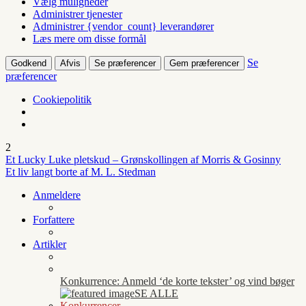
Vælg muligheder
Administrer tjenester
Administrer {vendor_count} leverandører
Læs mere om disse formål
Se
Godkend
Afvis
Se præferencer
Gem præferencer
præferencer
Cookiepolitik
2
Et Lucky Luke pletskud – Grønskollingen af Morris & Gosinny
Et liv langt borte af M. L. Stedman
Anmeldere
Forfattere
Artikler
Konkurrence: Anmeld ‘de korte tekster’ og vind bøger
SE ALLE
Konkurrencer