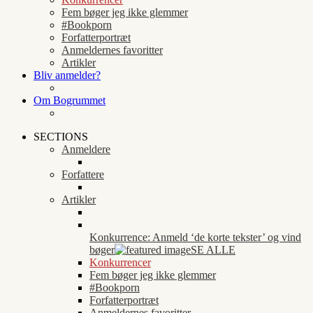
Fem bøger jeg ikke glemmer
#Bookporn
Forfatterportræt
Anmeldernes favoritter
Artikler
Bliv anmelder?
Om Bogrummet
SECTIONS
Anmeldere
Forfattere
Artikler
Konkurrence: Anmeld ‘de korte tekster’ og vind
bøger
SE ALLE
Konkurrencer
Fem bøger jeg ikke glemmer
#Bookporn
Forfatterportræt
Anmeldernes favoritter