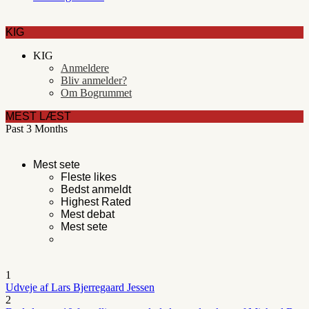
KIG
KIG
Anmeldere
Bliv anmelder?
Om Bogrummet
MEST LÆST
Past 3 Months
Mest sete
Fleste likes
Bedst anmeldt
Highest Rated
Mest debat
Mest sete
1
Udveje af Lars Bjerregaard Jessen
2