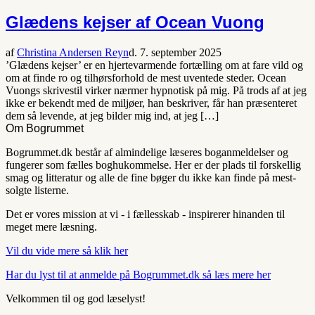
Glædens kejser af Ocean Vuong
af
Christina Andersen Reyn
d. 7. september 2025
’Glædens kejser’ er en hjertevarmende fortælling om at fare vild og
om at finde ro og tilhørsforhold de mest uventede steder. Ocean
Vuongs skrivestil virker nærmer hypnotisk på mig. På trods af at jeg
ikke er bekendt med de miljøer, han beskriver, får han præsenteret
dem så levende, at jeg bilder mig ind, at jeg […]
Om Bogrummet
Bogrummet.dk består af almindelige læseres boganmeldelser og
fungerer som fælles boghukommelse. Her er der plads til forskellig
smag og litteratur og alle de fine bøger du ikke kan finde på mest-
solgte listerne.
Det er vores mission at vi - i fællesskab - inspirerer hinanden til
meget mere læsning.
Vil du vide mere så klik her
Har du lyst til at anmelde på Bogrummet.dk så læs mere her
Velkommen til og god læselyst!