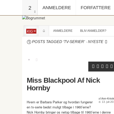
2
ANMELDERE
FORFATTERE
ANMELDERE
BLIV ANMELDER?
KIG
-
POSTS TAGGED ‘TV-SERIER’
NYESTE
Miss Blackpool Af Nick
Hornby
af
Ann-Kristi
Hvem er Barbara Parker og hvordan fungerer
d. 13. juli 2
en tv-serie bedst muligt tilbage i 1960’erne?
Nick Hornby bringer os netop tilbage til 1960’erne i denne