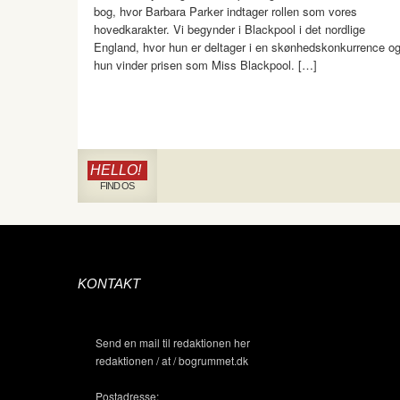
bog, hvor Barbara Parker indtager rollen som vores
hovedkarakter. Vi begynder i Blackpool i det nordlige
England, hvor hun er deltager i en skønhedskonkurrence o
hun vinder prisen som Miss Blackpool. […]
HELLO!
FIND OS
KONTAKT
Send en mail til redaktionen her
redaktionen / at / bogrummet.dk
Postadresse: