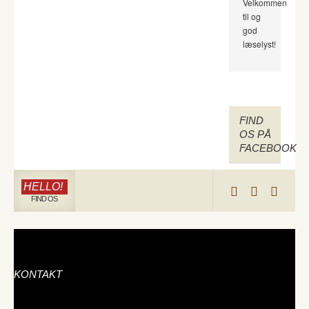
Velkommen
til og
god
læselyst!
FIND
OS PÅ
FACEBOOK
HELLO!
FIND OS
KONTAKT