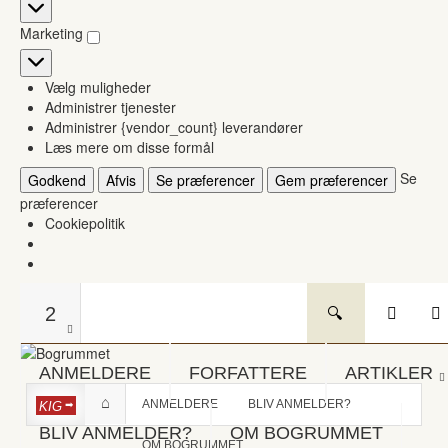
Statistikker
Marketing
Marketing
Vælg muligheder
Administrer tjenester
Administrer {vendor_count} leverandører
Læs mere om disse formål
Se
Godkend
Afvis
Se præferencer
Gem præferencer
præferencer
Cookiepolitik
2
ANMELDERE
FORFATTERE
ARTIKLER
ANMELDERE
BLIV ANMELDER?
KIG
BLIV ANMELDER?
OM BOGRUMMET
OM BOGRUMMET