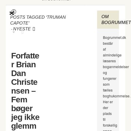
OM
POSTS TAGGED ‘TRUMAN
BOGRUMMET
CAPOTE’
-
NYESTE
Bogrummet.dk
består
af
Forfatte
almindelige
læseres
r Brian
boganmeldelser
Dan
og
fungerer
Christe
som
nsen –
fælles
boghukommelse.
Fem
Her er
bøger
der
plads
jeg ikke
til
glemm
forskellig
smag