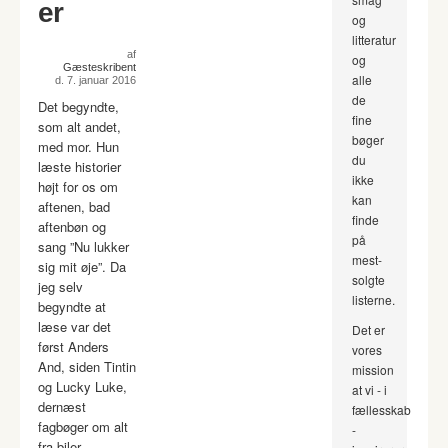
er
og
litteratur
af
og
Gæsteskribent
alle
d. 7. januar 2016
de
Det begyndte,
fine
som alt andet,
bøger
med mor. Hun
du
læste historier
ikke
højt for os om
kan
aftenen, bad
finde
aftenbøn og
på
sang ”Nu lukker
mest-
sig mit øje”. Da
solgte
jeg selv
listerne.
begyndte at
læse var det
Det er
først Anders
vores
And, siden Tintin
mission
og Lucky Luke,
at vi - i
dernæst
fællesskab
fagbøger om alt
-
fra biler,