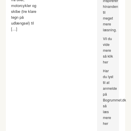
inspirerer
motorcykler og
hinanden
skibe (tre klare
til
tegn på
meget
udlængsel) til
mere
[…]
læsning.
Vil du
vide
mere
så klik
her
Har
du lyst
til at
anmelde
på
Bogrummet.dk
så
læs
mere
her