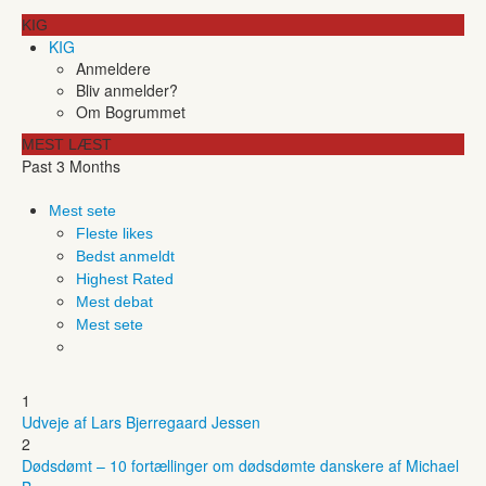
KIG
KIG
Anmeldere
Bliv anmelder?
Om Bogrummet
MEST LÆST
Past 3 Months
Mest sete
Fleste likes
Bedst anmeldt
Highest Rated
Mest debat
Mest sete
1
Udveje af Lars Bjerregaard Jessen
2
Dødsdømt – 10 fortællinger om dødsdømte danskere af Michael