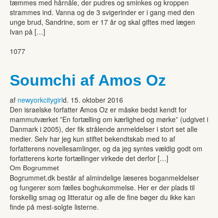
tæmmes med hårnåle, der pudres og sminkes og kroppen
strammes ind. Vanna og de 3 svigerinder er i gang med den
unge brud, Sandrine, som er 17 år og skal giftes med lægen
Ivan på […]
1077
Soumchi af Amos Oz
af
newyorkcitygirl
d. 15. oktober 2016
Den israelske forfatter Amos Oz er måske bedst kendt for
mammutværket ”En fortælling om kærlighed og mørke” (udgivet i
Danmark i 2005), der fik strålende anmeldelser i stort set alle
medier. Selv har jeg kun stiftet bekendtskab med to af
forfatterens novellesamlinger, og da jeg syntes vældig godt om
forfatterens korte fortællinger virkede det derfor […]
Om Bogrummet
Bogrummet.dk består af almindelige læseres boganmeldelser
og fungerer som fælles boghukommelse. Her er der plads til
forskellig smag og litteratur og alle de fine bøger du ikke kan
finde på mest-solgte listerne.