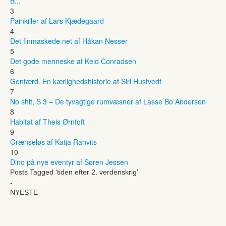
B...
3
Painkiller af Lars Kjædegaard
4
Det finmaskede net af Håkan Nesser
5
Det gode menneske af Keld Conradsen
6
Genfærd. En kærlighedshistorie af Siri Hustvedt
7
No shit, S 3 – De tyvagtige rumvæsner af Lasse Bo Andersen
8
Habitat af Theis Ørntoft
9
Grænseløs af Katja Ranvits
10
Dino på nye eventyr af Søren Jessen
Posts Tagged ‘tiden efter 2. verdenskrig’
-
NYESTE