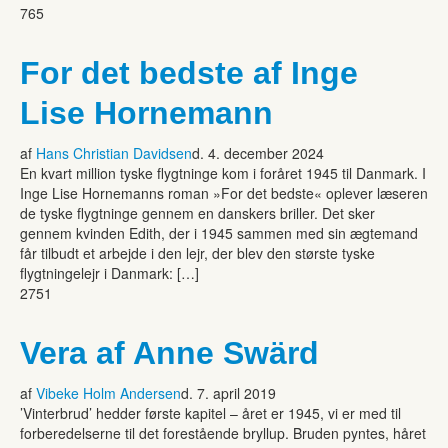
765
For det bedste af Inge
Lise Hornemann
af
Hans Christian Davidsen
d. 4. december 2024
En kvart million tyske flygtninge kom i foråret 1945 til Danmark. I
Inge Lise Hornemanns roman »For det bedste« oplever læseren
de tyske flygtninge gennem en danskers briller. Det sker
gennem kvinden Edith, der i 1945 sammen med sin ægtemand
får tilbudt et arbejde i den lejr, der blev den største tyske
flygtningelejr i Danmark: […]
2751
Vera af Anne Swärd
af
Vibeke Holm Andersen
d. 7. april 2019
’Vinterbrud’ hedder første kapitel – året er 1945, vi er med til
forberedelserne til det forestående bryllup. Bruden pyntes, håret