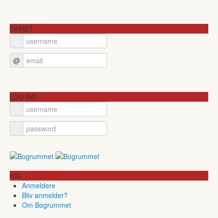
OPRET
@
LOG IND
KIG
Anmeldere
Bliv anmelder?
Om Bogrummet