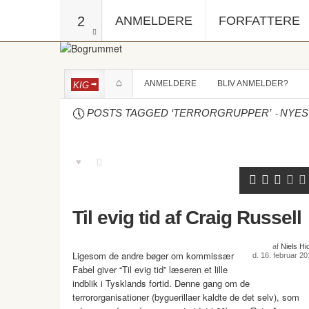
2
ANMELDERE
FORFATTERE
ANMELDERE
BLIV ANMELDER?
KIG
-
POSTS TAGGED ‘TERRORGRUPPER’
NYES
Til evig tid af Craig Russell
af
Niels Hio
Ligesom de andre bøger om kommissær
d. 16. februar 20
Fabel giver “Til evig tid” læseren et lille
indblik i Tysklands fortid. Denne gang om de
terrororganisationer (byguerillaer kaldte de det selv), som