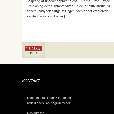
udsprang af ungdomsoprøret sidst i 60’erne, Rote Armee
Fraktion og deres sympatisører. En del af aktivisterne fik
senere indflydelsesrige stillinger indenfor det etablerede
samfundssystem. Det er […]
HELLO!
FIND OS
KONTAKT
Send en mail til redaktionen her
redaktionen / at / bogrummet.dk
Postadresse: