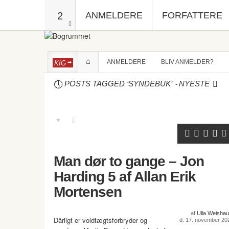
2
ANMELDERE
FORFATTERE
ANMELDERE
BLIV ANMELDER?
KIG
-
POSTS TAGGED ‘SYNDEBUK’
NYESTE
Man dør to gange – Jon
Harding 5 af Allan Erik
Mortensen
af
Ulla Weishau
Dårligt er voldtægtsforbryder og
d. 17. november 20