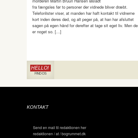
morderen Martin Bruun Hansen løsladt
fra fængsles før to personer der vidnede bliver dræbt.
Telefonlister viser, at manden har haft kontakt til vidnerne
kort inden deres død, og alt peger på, at han har afsluttet
sagen på egen hånd for derefter at tage sit eget liv. Men de
er noget so. […]
HELLO!
FIND OS
KONTAKT
Send en mail til redaktionen her
redaktionen / at / bogrummet.dk