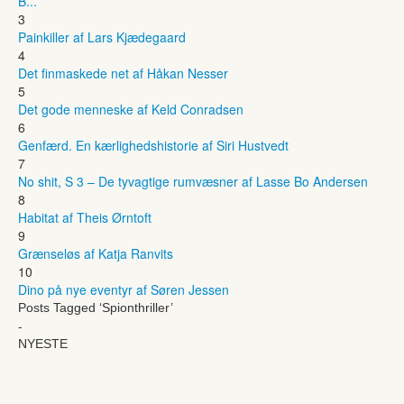
B...
3
Painkiller af Lars Kjædegaard
4
Det finmaskede net af Håkan Nesser
5
Det gode menneske af Keld Conradsen
6
Genfærd. En kærlighedshistorie af Siri Hustvedt
7
No shit, S 3 – De tyvagtige rumvæsner af Lasse Bo Andersen
8
Habitat af Theis Ørntoft
9
Grænseløs af Katja Ranvits
10
Dino på nye eventyr af Søren Jessen
Posts Tagged ‘Spionthriller’
-
NYESTE