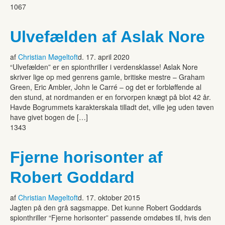
1067
Ulvefælden af Aslak Nore
af
Christian Møgeltoft
d. 17. april 2020
“Ulvefælden” er en spionthriller i verdensklasse! Aslak Nore
skriver lige op med genrens gamle, britiske mestre – Graham
Green, Eric Ambler, John le Carré – og det er forbløffende al
den stund, at nordmanden er en forvorpen knægt på blot 42 år.
Havde Bogrummets karakterskala tilladt det, ville jeg uden tøven
have givet bogen de […]
1343
Fjerne horisonter af
Robert Goddard
af
Christian Møgeltoft
d. 17. oktober 2015
Jagten på den grå sagsmappe. Det kunne Robert Goddards
spionthriller “Fjerne horisonter” passende omdøbes til, hvis den