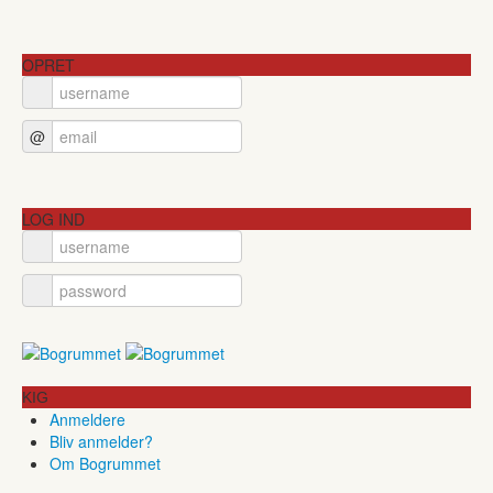
OPRET
@
LOG IND
KIG
Anmeldere
Bliv anmelder?
Om Bogrummet