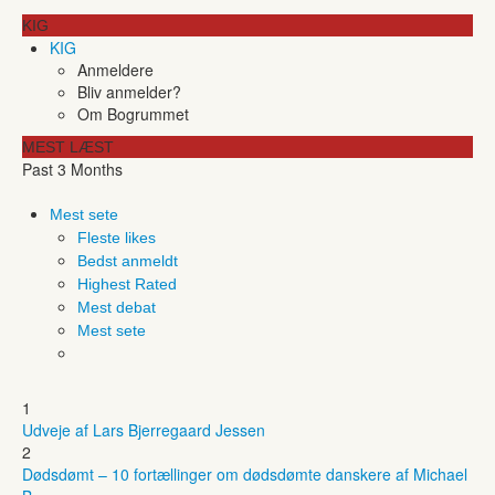
KIG
KIG
Anmeldere
Bliv anmelder?
Om Bogrummet
MEST LÆST
Past 3 Months
Mest sete
Fleste likes
Bedst anmeldt
Highest Rated
Mest debat
Mest sete
1
Udveje af Lars Bjerregaard Jessen
2
Dødsdømt – 10 fortællinger om dødsdømte danskere af Michael