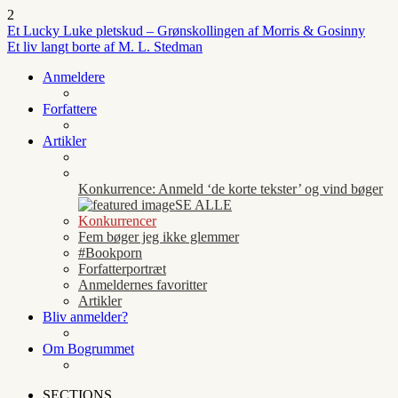
2
Et Lucky Luke pletskud – Grønskollingen af Morris & Gosinny
Et liv langt borte af M. L. Stedman
Anmeldere
Forfattere
Artikler
Konkurrence: Anmeld ‘de korte tekster’ og vind bøger
SE ALLE
Konkurrencer
Fem bøger jeg ikke glemmer
#Bookporn
Forfatterportræt
Anmeldernes favoritter
Artikler
Bliv anmelder?
Om Bogrummet
SECTIONS