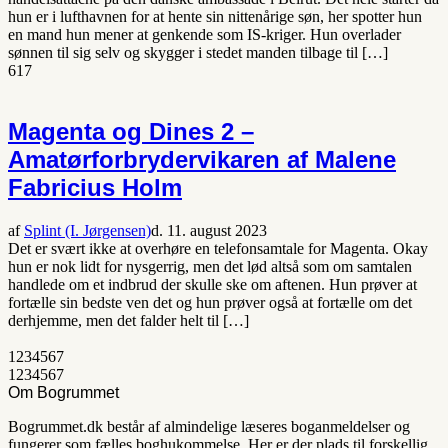
hun er i lufthavnen for at hente sin nittenårige søn, her spotter hun
en mand hun mener at genkende som IS-kriger. Hun overlader
sønnen til sig selv og skygger i stedet manden tilbage til […]
617
Magenta og Dines 2 –
Amatørforbrydervikaren af Malene
Fabricius Holm
af
Splint (I. Jørgensen)
d. 11. august 2023
Det er svært ikke at overhøre en telefonsamtale for Magenta. Okay
hun er nok lidt for nysgerrig, men det lød altså som om samtalen
handlede om et indbrud der skulle ske om aftenen. Hun prøver at
fortælle sin bedste ven det og hun prøver også at fortælle om det
derhjemme, men det falder helt til […]
1
2
3
4
5
6
7
1
2
3
4
5
6
7
Om Bogrummet
Bogrummet.dk består af almindelige læseres boganmeldelser og
fungerer som fælles boghukommelse. Her er der plads til forskellig