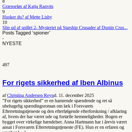
8
Grænseløs af Katja Ranvits
9
Husker du? af Mette Lisby
10
Slip ud af spillet 2- Mysteriet på Starship Crusader af Dustin Crus...
Posts Tagged ‘spioner’
-
NYESTE
497
For rigets sikkerhed af Iben Albinus
af
Christina Andersen Reyn
d. 11. december 2025
”For rigets sikkerhed” er en hamrende spændende og ret så
ubehagelig spændingsroman om læk i Forsvarets
Efterretningstjeneste og den efterfølgende efterforskning / afklaring
af, hvem der har været ude og fortælle hemmeligheder. Bogen er
bygget over virkelige hændelser. Anna Hartmann har i årevis været
ansat i Forsvarets Efterretningstjeneste (FE). Hun er en erfaren og