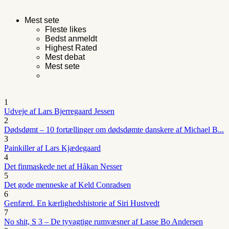
Mest sete
Fleste likes
Bedst anmeldt
Highest Rated
Mest debat
Mest sete
1
Udveje af Lars Bjerregaard Jessen
2
Dødsdømt – 10 fortællinger om dødsdømte danskere af Michael B...
3
Painkiller af Lars Kjædegaard
4
Det finmaskede net af Håkan Nesser
5
Det gode menneske af Keld Conradsen
6
Genfærd. En kærlighedshistorie af Siri Hustvedt
7
No shit, S 3 – De tyvagtige rumvæsner af Lasse Bo Andersen