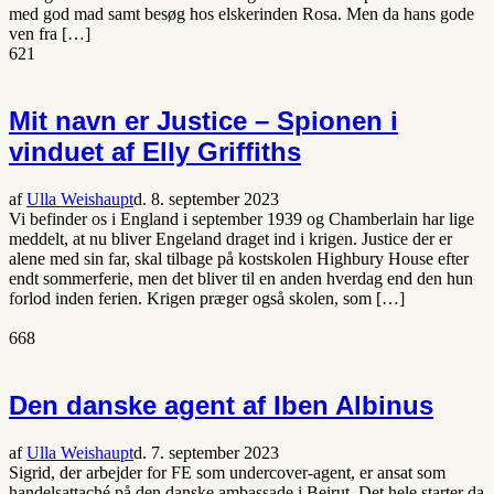
med god mad samt besøg hos elskerinden Rosa. Men da hans gode
ven fra […]
621
Mit navn er Justice – Spionen i
vinduet af Elly Griffiths
af
Ulla Weishaupt
d. 8. september 2023
Vi befinder os i England i september 1939 og Chamberlain har lige
meddelt, at nu bliver Engeland draget ind i krigen. Justice der er
alene med sin far, skal tilbage på kostskolen Highbury House efter
endt sommerferie, men det bliver til en anden hverdag end den hun
forlod inden ferien. Krigen præger også skolen, som […]
668
Den danske agent af Iben Albinus
af
Ulla Weishaupt
d. 7. september 2023
Sigrid, der arbejder for FE som undercover-agent, er ansat som
handelsattaché på den danske ambassade i Beirut. Det hele starter da