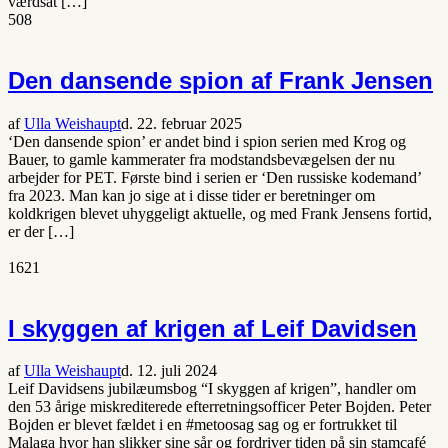
værdsat […]
508
Den dansende spion af Frank Jensen
af
Ulla Weishaupt
d. 22. februar 2025
‘Den dansende spion’ er andet bind i spion serien med Krog og
Bauer, to gamle kammerater fra modstandsbevægelsen der nu
arbejder for PET. Første bind i serien er ‘Den russiske kodemand’
fra 2023. Man kan jo sige at i disse tider er beretninger om
koldkrigen blevet uhyggeligt aktuelle, og med Frank Jensens fortid,
er der […]
1621
I skyggen af krigen af Leif Davidsen
af
Ulla Weishaupt
d. 12. juli 2024
Leif Davidsens jubilæumsbog “I skyggen af krigen”, handler om
den 53 årige miskrediterede efterretningsofficer Peter Bojden. Peter
Bojden er blevet fældet i en #metoosag sag og er fortrukket til
Malaga hvor han slikker sine sår og fordriver tiden på sin stamcafé