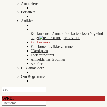
Anmeldere
Forfattere
Artikler
Konkurrence: Anmeld ‘de korte tekster’ og vind
bøger
SE ALLE
Konkurrencer
Fem bøger jeg ikke glemmer
#Bookporn
Forfatterportræt
Anmeldernes favoritter
Artikler
Bliv anmelder?
Om Bogrummet
OPRET