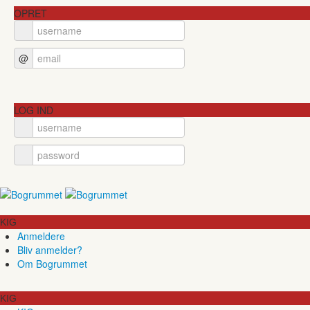
OPRET
@
LOG IND
KIG
Anmeldere
Bliv anmelder?
Om Bogrummet
KIG