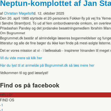
Neptun-komplottet af Jan St
af
Christian Møgeltoft
d. 12. oktober 2025
Den 20. april 1985 styrtede et 20-personers Fokker-fly på vej fra Ye
i Søndre Strømfjord. To ud af fem ombordværende omkom, en overleve
Priadashan Pandey og det jordanske besætningsmedlem Ibrahim Mans
Om Bogrummet
Bogrummet.dk består af almindelige læseres boganmeldelser og funger
litteratur og alle de fine bøger du ikke kan finde på mest-solgte listerne
Det er vores mission at vi - i fællesskab - inspirerer hinanden til mege
Vil du vide mere så klik her
Har du lyst til at anmelde på Bogrummet.dk så læs mere her
Velkommen til og god læselyst!
Find os på facebook
HELLO!
FIND OS
-1
-1