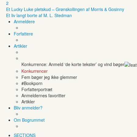
2
Et Lucky Luke pletskud – Grønskollingen af Morris & Gosinny
Et liv langt borte af M. L. Stedman
Anmeldere
Forfattere
Artikler
Konkurrence: Anmeld ‘de korte tekster’ og vind bøger
Konkurrencer
Fem bøger jeg ikke glemmer
#Bookporn
Forfatterportræt
Anmeldernes favoritter
Artikler
Bliv anmelder?
Om Bogrummet
SECTIONS