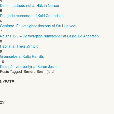
4
Det finmaskede net af Håkan Nesser
5
Det gode menneske af Keld Conradsen
6
Genfærd. En kærlighedshistorie af Siri Hustvedt
7
No shit, S 3 – De tyvagtige rumvæsner af Lasse Bo Andersen
8
Habitat af Theis Ørntoft
9
Grænseløs af Katja Ranvits
10
Dino på nye eventyr af Søren Jessen
Posts Tagged ‘Søndre Strømfjord’
-
NYESTE
251