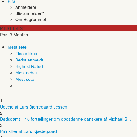
KIG
Anmeldere
Bliv anmelder?
Om Bogrummet
MEST LÆST
Past 3 Months
Mest sete
Fleste likes
Bedst anmeldt
Highest Rated
Mest debat
Mest sete
1
Udveje af Lars Bjerregaard Jessen
2
Dødsdømt – 10 fortællinger om dødsdømte danskere af Michael B...
3
Painkiller af Lars Kjædegaard