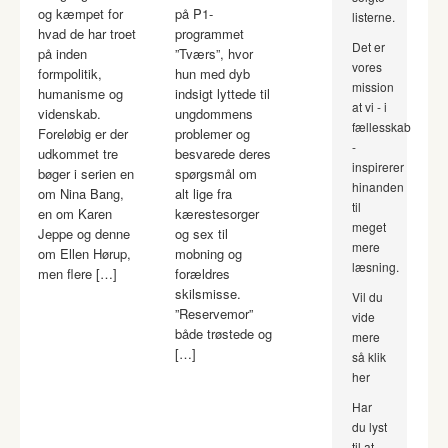
og kæmpet for
på P1-
listerne.
hvad de har troet
programmet
Det er
på inden
”Tværs”, hvor
vores
formpolitik,
hun med dyb
mission
humanisme og
indsigt lyttede til
at vi - i
videnskab.
ungdommens
fællesskab
Foreløbig er der
problemer og
-
udkommet tre
besvarede deres
inspirerer
bøger i serien en
spørgsmål om
hinanden
om Nina Bang,
alt lige fra
til
en om Karen
kærestesorger
meget
Jeppe og denne
og sex til
mere
om Ellen Hørup,
mobning og
læsning.
men flere […]
forældres
skilsmisse.
Vil du
”Reservemor”
vide
både trøstede og
mere
[…]
så klik
her
Har
du lyst
til at