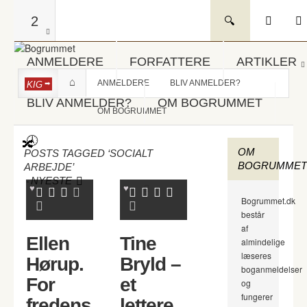
2
ANMELDERE
FORFATTERE
ARTIKLER
ANMELDERE
BLIV ANMELDER?
KIG
BLIV ANMELDER?
OM BOGRUMMET
OM BOGRUMMET
OM
POSTS TAGGED ‘SOCIALT
BOGRUMMET
ARBEJDE’
-
NYESTE
Bogrummet.dk
består
af
Ellen
Tine
almindelige
læseres
Hørup.
Bryld –
boganmeldelser
For
et
og
fungerer
fredens
lettere