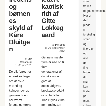
som
og
kaotisk
fælles
boghukommelse.
børnen
ridt af
Her er
es
Gitte
der
plads
skyld af
Løkkeg
til
Kåre
aard
forskellig
smag
Bluitge
og
af
PlotSpot
n
d. 20. september
litteratur
2012
og
Gennem næsten
alle
af
Ulla
fyrre år nød op til
Weishaupt
de
d. 22. juni 2020
flere
fine
De gik forrest er
generationer af
bøger
en række bøger
danske unge
du
om danske
godt af
ikke
mænd og
socialrådgiver,
kan
kvinder, der op
brevkasseredakt
finde
gennem tiden
ør og forfatter
på
har været
Tine Brylds virke
mest-
foregangsmænd
som radiovært
solgte