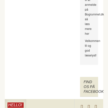
anmelde
på
Bogrummet.dk
så
læs
mere
her
Velkommen
til og
god
læselyst!
FIND
OS PÅ
FACEBOOK
HELLO!