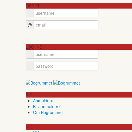
OPRET
@
LOG IND
KIG
Anmeldere
Bliv anmelder?
Om Bogrummet
KIG