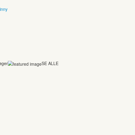
inny
bøger
SE ALLE