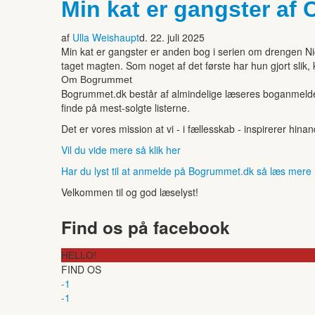
Min kat er gangster af 
af
Ulla Weishaupt
d. 22. juli 2025
Min kat er gangster er anden bog i serien om drengen Nick
taget magten. Som noget af det første har hun gjort slik,
Om Bogrummet
Bogrummet.dk består af almindelige læseres boganmeldelse
finde på mest-solgte listerne.
Det er vores mission at vi - i fællesskab - inspirerer hin
Vil du vide mere så klik her
Har du lyst til at anmelde på Bogrummet.dk så læs mere
Velkommen til og god læselyst!
Find os på facebook
HELLO!
FIND OS
-1
-1