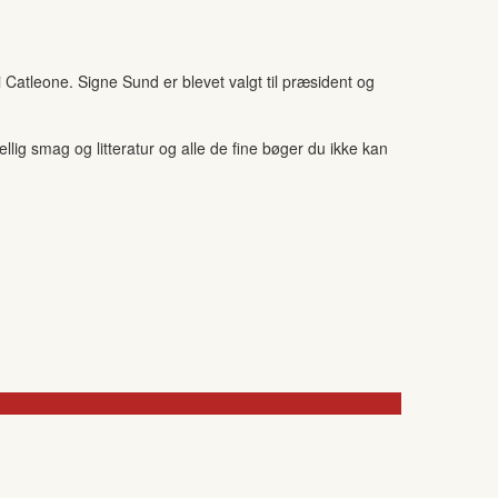
 Catleone. Signe Sund er blevet valgt til præsident og
ig smag og litteratur og alle de fine bøger du ikke kan