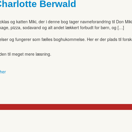
Charlotte Berwald
las og katten Miki, der i denne bog tager navneforandring til Don Miki
 kage, pizza, sodavand og alt andet lækkert forbudt for børn, og […]
r og fungerer som fælles boghukommelse. Her er der plads til forskell
anden til meget mere læsning.
 her