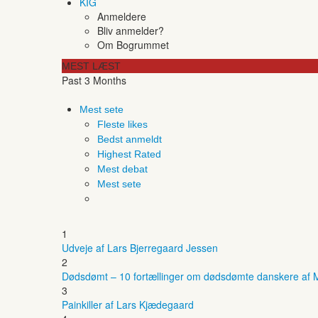
KIG
Anmeldere
Bliv anmelder?
Om Bogrummet
MEST LÆST
Past 3 Months
Mest sete
Fleste likes
Bedst anmeldt
Highest Rated
Mest debat
Mest sete
1
Udveje af Lars Bjerregaard Jessen
2
Dødsdømt – 10 fortællinger om dødsdømte danskere af M
3
Painkiller af Lars Kjædegaard