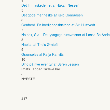
4
Det finmaskede net af Håkan Nesser
5
Det gode menneske af Keld Conradsen
6
Genfærd. En kærlighedshistorie af Siri Hustvedt
7
No shit, S 3 – De tyvagtige rumvæsner af Lasse Bo And
8
Habitat af Theis Ørntoft
9
Grænseløs af Katja Ranvits
10
Dino på nye eventyr af Søren Jessen
Posts Tagged ‘skæve kar’
-
NYESTE
417