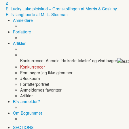
2
Et Lucky Luke pletskud – Grønskollingen af Morris & Gosinny
Et liv langt borte af M. L. Stedman
Anmeldere
Forfattere
Artikler
Konkurrence: Anmeld ‘de korte tekster’ og vind bøger
Konkurrencer
Fem bøger jeg ikke glemmer
#Bookporn
Forfatterportræt
Anmeldernes favoritter
Artikler
Bliv anmelder?
Om Bogrummet
SECTIONS