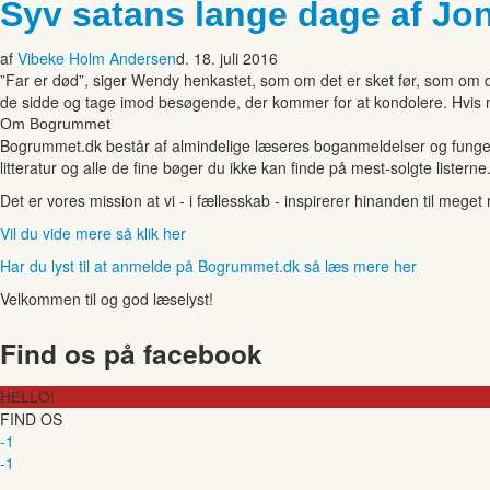
Syv satans lange dage af Jo
af
Vibeke Holm Andersen
d. 18. juli 2016
”Far er død”, siger Wendy henkastet, som om det er sket før, som om de
de sidde og tage imod besøgende, der kommer for at kondolere. Hvis ma
Om Bogrummet
Bogrummet.dk består af almindelige læseres boganmeldelser og funger
litteratur og alle de fine bøger du ikke kan finde på mest-solgte listerne
Det er vores mission at vi - i fællesskab - inspirerer hinanden til mege
Vil du vide mere så klik her
Har du lyst til at anmelde på Bogrummet.dk så læs mere her
Velkommen til og god læselyst!
Find os på facebook
HELLO!
FIND OS
-1
-1