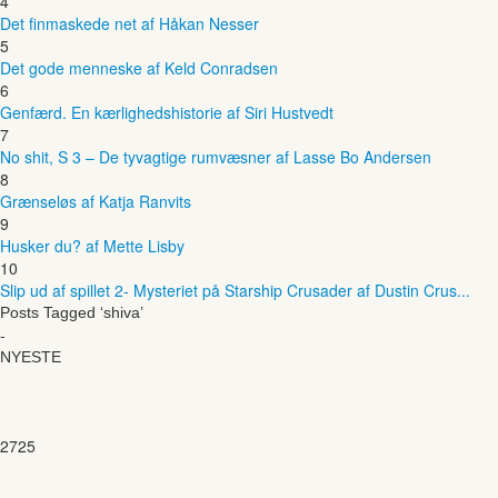
4
Det finmaskede net af Håkan Nesser
5
Det gode menneske af Keld Conradsen
6
Genfærd. En kærlighedshistorie af Siri Hustvedt
7
No shit, S 3 – De tyvagtige rumvæsner af Lasse Bo Andersen
8
Grænseløs af Katja Ranvits
9
Husker du? af Mette Lisby
10
Slip ud af spillet 2- Mysteriet på Starship Crusader af Dustin Crus...
Posts Tagged ‘shiva’
-
NYESTE
2725