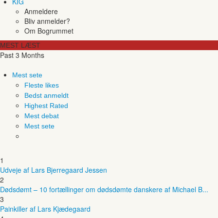
KIG
Anmeldere
Bliv anmelder?
Om Bogrummet
MEST LÆST
Past 3 Months
Mest sete
Fleste likes
Bedst anmeldt
Highest Rated
Mest debat
Mest sete
1
Udveje af Lars Bjerregaard Jessen
2
Dødsdømt – 10 fortællinger om dødsdømte danskere af Michael B...
3
Painkiller af Lars Kjædegaard