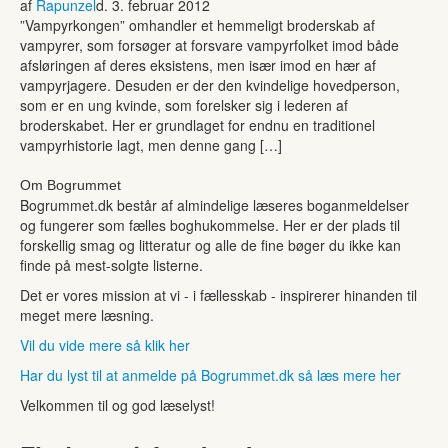
af
Rapunzel
d. 3. februar 2012
”Vampyrkongen” omhandler et hemmeligt broderskab af
vampyrer, som forsøger at forsvare vampyrfolket imod både
afsløringen af deres eksistens, men især imod en hær af
vampyrjagere. Desuden er der den kvindelige hovedperson,
som er en ung kvinde, som forelsker sig i lederen af
broderskabet. Her er grundlaget for endnu en traditionel
vampyrhistorie lagt, men denne gang […]
Om Bogrummet
Bogrummet.dk består af almindelige læseres boganmeldelser
og fungerer som fælles boghukommelse. Her er der plads til
forskellig smag og litteratur og alle de fine bøger du ikke kan
finde på mest-solgte listerne.
Det er vores mission at vi - i fællesskab - inspirerer hinanden til
meget mere læsning.
Vil du vide mere så klik her
Har du lyst til at anmelde på Bogrummet.dk så læs mere her
Velkommen til og god læselyst!