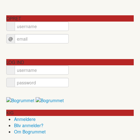
OPRET
@
LOG IND
KIG
Anmeldere
Bliv anmelder?
Om Bogrummet