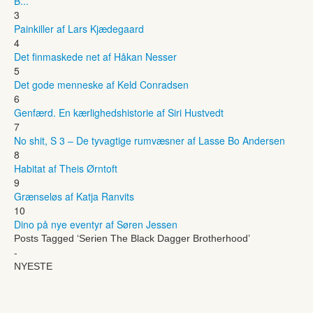
B...
3
Painkiller af Lars Kjædegaard
4
Det finmaskede net af Håkan Nesser
5
Det gode menneske af Keld Conradsen
6
Genfærd. En kærlighedshistorie af Siri Hustvedt
7
No shit, S 3 – De tyvagtige rumvæsner af Lasse Bo Andersen
8
Habitat af Theis Ørntoft
9
Grænseløs af Katja Ranvits
10
Dino på nye eventyr af Søren Jessen
Posts Tagged ‘Serien The Black Dagger Brotherhood’
-
NYESTE