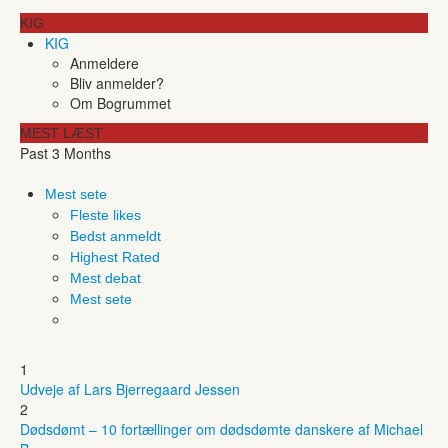
KIG
KIG
Anmeldere
Bliv anmelder?
Om Bogrummet
MEST LÆST
Past 3 Months
Mest sete
Fleste likes
Bedst anmeldt
Highest Rated
Mest debat
Mest sete
1
Udveje af Lars Bjerregaard Jessen
2
Dødsdømt – 10 fortællinger om dødsdømte danskere af Michael