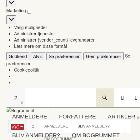
Statistikker
Marketing
Marketing
Vælg muligheder
Administrer tjenester
Administrer {vendor_count} leverandører
Læs mere om disse formål
Se
Godkend
Afvis
Se præferencer
Gem præferencer
præferencer
Cookiepolitik
2
ANMELDERE
FORFATTERE
ARTIKLER
ANMELDERE
BLIV ANMELDER?
KIG
BLIV ANMELDER?
OM BOGRUMMET
OM BOGRUMMET