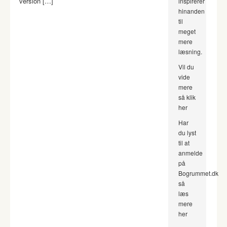
version […]
inspirerer
hinanden
til
meget
mere
læsning.
Vil du
vide
mere
så klik
her
Har
du lyst
til at
anmelde
på
Bogrummet.dk
så
læs
mere
her