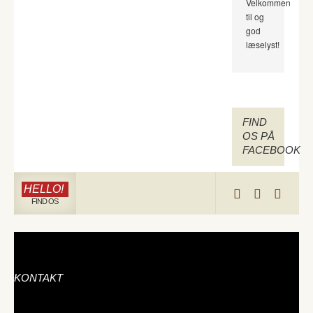
Velkommen
til og
god
læselyst!
FIND
OS PÅ
FACEBOOK
HELLO!
FIND OS
KONTAKT