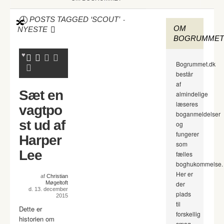
-
POSTS TAGGED ‘SCOUT’
OM
NYESTE
BOGRUMMET
Bogrummet.dk
består
af
Sæt en
almindelige
læseres
vagtpo
boganmeldelser
st ud af
og
fungerer
Harper
som
Lee
fælles
boghukommelse.
Her er
af
Christian
Møgeltoft
der
d. 13. december
plads
2015
til
Dette er
forskellig
historien om
smag