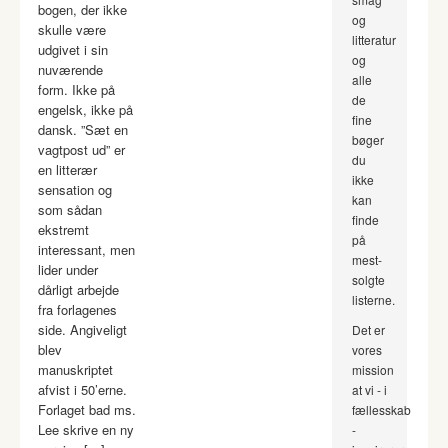
bogen, der ikke
og
skulle være
litteratur
udgivet i sin
og
nuværende
alle
form. Ikke på
de
engelsk, ikke på
fine
dansk. ”Sæt en
bøger
vagtpost ud” er
du
en litterær
ikke
sensation og
kan
som sådan
finde
ekstremt
på
interessant, men
mest-
lider under
solgte
dårligt arbejde
listerne.
fra forlagenes
side. Angiveligt
Det er
blev
vores
manuskriptet
mission
afvist i 50’erne.
at vi - i
Forlaget bad ms.
fællesskab
Lee skrive en ny
-