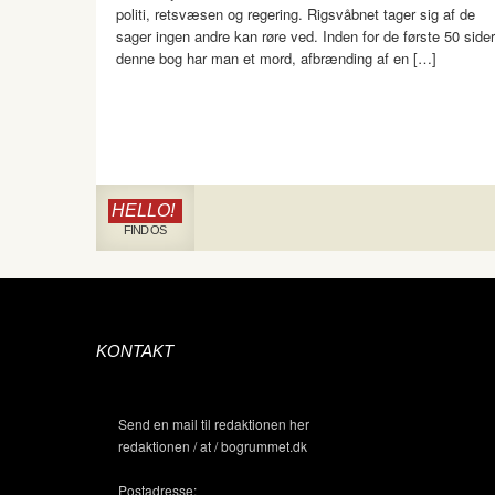
politi, retsvæsen og regering. Rigsvåbnet tager sig af de
sager ingen andre kan røre ved. Inden for de første 50 sider
denne bog har man et mord, afbrænding af en […]
HELLO!
FIND OS
KONTAKT
Send en mail til redaktionen her
redaktionen / at / bogrummet.dk
Postadresse: