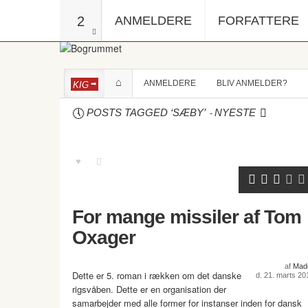
2
ANMELDERE
FORFATTERE
ANMELDERE
BLIV ANMELDER?
KIG
-
POSTS TAGGED ‘SÆBY’
NYESTE
For mange missiler af Tom
Oxager
af
Mad
Dette er 5. roman i rækken om det danske
d. 21. marts 20
rigsvåben. Dette er en organisation der
samarbejder med alle former for instanser inden for dansk