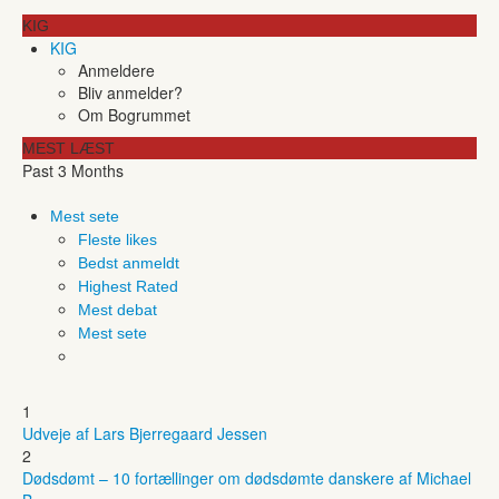
KIG
KIG
Anmeldere
Bliv anmelder?
Om Bogrummet
MEST LÆST
Past 3 Months
Mest sete
Fleste likes
Bedst anmeldt
Highest Rated
Mest debat
Mest sete
1
Udveje af Lars Bjerregaard Jessen
2
Dødsdømt – 10 fortællinger om dødsdømte danskere af Michael