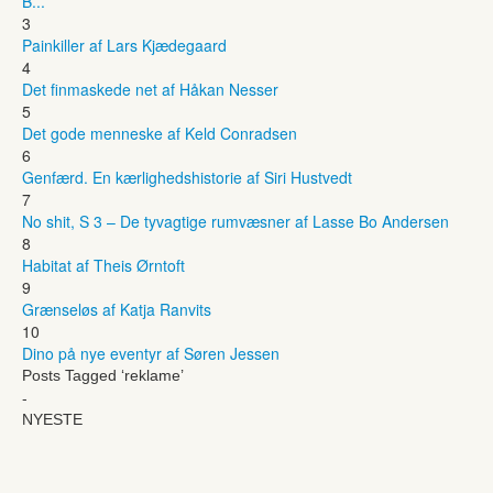
B...
3
Painkiller af Lars Kjædegaard
4
Det finmaskede net af Håkan Nesser
5
Det gode menneske af Keld Conradsen
6
Genfærd. En kærlighedshistorie af Siri Hustvedt
7
No shit, S 3 – De tyvagtige rumvæsner af Lasse Bo Andersen
8
Habitat af Theis Ørntoft
9
Grænseløs af Katja Ranvits
10
Dino på nye eventyr af Søren Jessen
Posts Tagged ‘reklame’
-
NYESTE