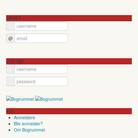
OPRET
@
LOG IND
KIG
Anmeldere
Bliv anmelder?
Om Bogrummet