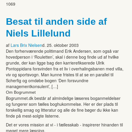
1069
Besat til anden side af
Niels Lillelund
af
Lars Brix Nielsen
d. 25. oktober 2003
Den forhenværende politimand Erik Andersen, som også var
hovedperson i ‘Rouletten’, skal i denne bog finde ud af hvilke
grunde, der kan ligge bag den karrierefikserede Ulrik
Pontoppidans forsvinden fra et liv i overhalingsbanen med villa,
viv og sportsvogn. Man kunne fristes til at se en parallel til
Scherfig og omdøbe bogen ‘Den forsvundne
managementkonsulent’, […]
Om Bogrummet
Bogrummet.dk består af almindelige læseres boganmeldelser
og fungerer som fælles boghukommelse. Her er der plads til
forskellig smag og litteratur og alle de fine bøger du ikke kan
finde på mest-solgte listerne.
Det er vores mission at vi - i fællesskab - inspirerer hinanden til
meget mere læsning.