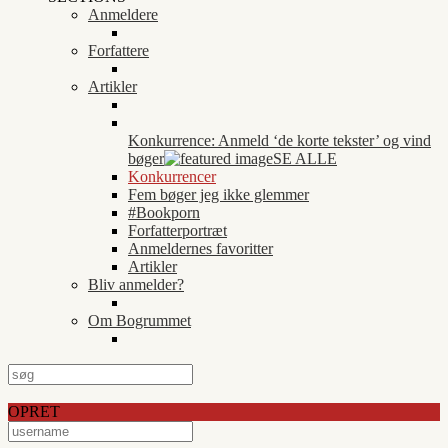
Anmeldere
Forfattere
Artikler
Konkurrence: Anmeld ‘de korte tekster’ og vind
bøger
SE ALLE
Konkurrencer
Fem bøger jeg ikke glemmer
#Bookporn
Forfatterportræt
Anmeldernes favoritter
Artikler
Bliv anmelder?
Om Bogrummet
OPRET