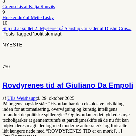
8
Grænseløs af Katja Ranvits
9
Husker du? af Mette Lisby
10
Slip ud af spillet 2- Mysteriet på Starship Crusader af Dustin Crus...
Posts Tagged ‘politisk magt’
-
NYESTE
750
Rovdyrenes tid af Giuliano Da Empoli
af
Ulla Weishaupt
d. 29. oktober 2025
På bogens bagside står: “Hvordan har den eksplosive udvikling
inden for automatisering, overvågning og kunstig intelligens
forandret de politiske spilleregler? Og hvordan er det lykkedes nye
techoligarker at gennemtrumfe et paradigmeskifte så de nu frit kan
udøve deres magt i ledtog med moderne autokrater?” og fortsætte
lidt længere nede med “ROVDYRENES TID er en mørk […]