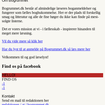
Om Bogrummet
Bogrummet.dk består af almindelige læseres boganmeldelser og
fungerer som fælles boghukommelse. Her er der plads til forskellig
smag og litteratur og alle de fine bøger du ikke kan finde på mest-
solgte listerne.
Det er vores mission at vi - i fællesskab - inspirerer hinanden til
meget mere læsning.
Vil du vide mere så klik her
Har du lyst til at anmelde på Bogrummet.dk så læs mere her
Velkommen til og god læselyst!
Find os på facebook
HELLO!
FIND OS
-1
-1
Kontakt
Send en mail til redaktionen her
redaktionen / at / bogrummet.dk