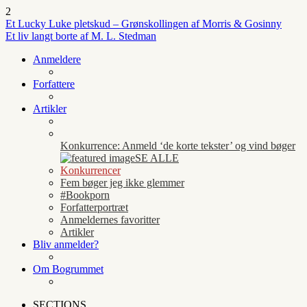
2
Et Lucky Luke pletskud – Grønskollingen af Morris & Gosinny
Et liv langt borte af M. L. Stedman
Anmeldere
Forfattere
Artikler
Konkurrence: Anmeld ‘de korte tekster’ og vind bøger
SE ALLE
Konkurrencer
Fem bøger jeg ikke glemmer
#Bookporn
Forfatterportræt
Anmeldernes favoritter
Artikler
Bliv anmelder?
Om Bogrummet
SECTIONS