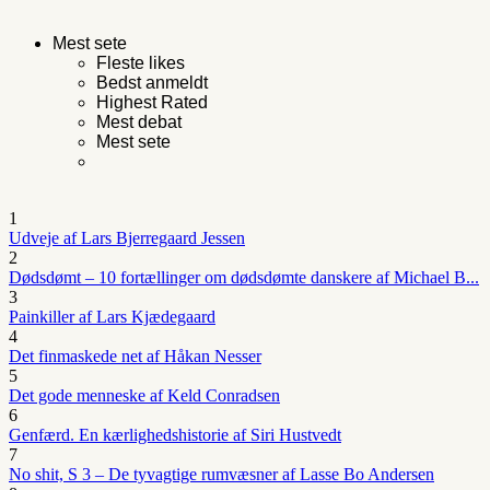
Mest sete
Fleste likes
Bedst anmeldt
Highest Rated
Mest debat
Mest sete
1
Udveje af Lars Bjerregaard Jessen
2
Dødsdømt – 10 fortællinger om dødsdømte danskere af Michael B...
3
Painkiller af Lars Kjædegaard
4
Det finmaskede net af Håkan Nesser
5
Det gode menneske af Keld Conradsen
6
Genfærd. En kærlighedshistorie af Siri Hustvedt
7
No shit, S 3 – De tyvagtige rumvæsner af Lasse Bo Andersen