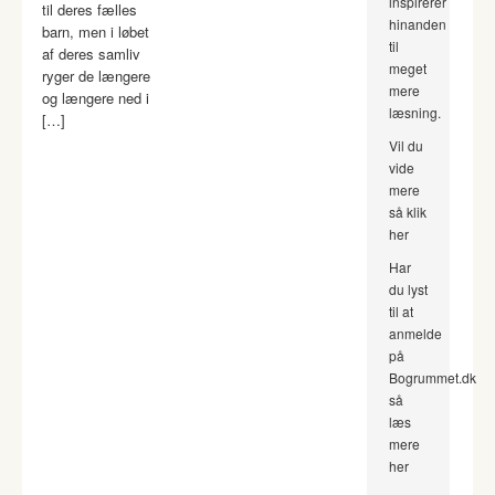
inspirerer
til deres fælles
hinanden
barn, men i løbet
til
af deres samliv
meget
ryger de længere
mere
og længere ned i
læsning.
[…]
Vil du
vide
mere
så klik
her
Har
du lyst
til at
anmelde
på
Bogrummet.dk
så
læs
mere
her