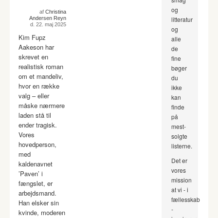
og
af
Christina
Andersen Reyn
litteratur
d. 22. maj 2025
og
Kim Fupz
alle
Aakeson har
de
skrevet en
fine
realistisk roman
bøger
om et mandeliv,
du
hvor en række
ikke
valg – eller
kan
måske nærmere
finde
laden stå til
på
ender tragisk.
mest-
Vores
solgte
hovedperson,
listerne.
med
Det er
kaldenavnet
vores
’Paven’ i
mission
fængslet, er
at vi - i
arbejdsmand.
fællesskab
Han elsker sin
-
kvinde, moderen