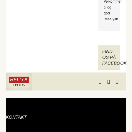
Velkommen
til og
god
læselyst!
FIND
OS PÅ
FACEBOOK
HELLO!
FIND OS
KONTAKT