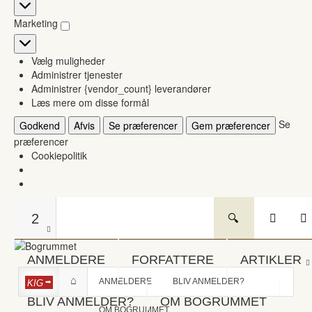
Statistikker
Marketing
Marketing
Vælg muligheder
Administrer tjenester
Administrer {vendor_count} leverandører
Læs mere om disse formål
Se
Godkend
Afvis
Se præferencer
Gem præferencer
præferencer
Cookiepolitik
2
ANMELDERE
FORFATTERE
ARTIKLER
ANMELDERE
BLIV ANMELDER?
KIG
BLIV ANMELDER?
OM BOGRUMMET
OM BOGRUMMET