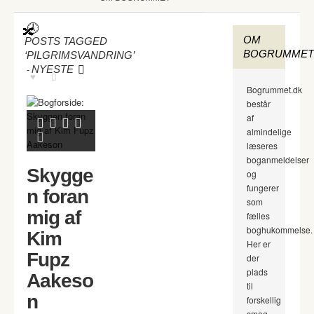
OM
POSTS TAGGED
BOGRUMMET
‘PILGRIMSVANDRING’
-
NYESTE
Bogrummet.dk
består
af
almindelige
læseres
boganmeldelser
Skygge
og
fungerer
n foran
som
mig af
fælles
boghukommelse.
Kim
Her er
Fupz
der
plads
Aakeso
til
n
forskellig
smag