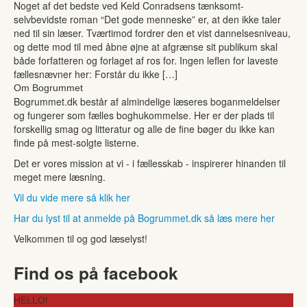
Noget af det bedste ved Keld Conradsens tænksomt-
selvbevidste roman “Det gode menneske” er, at den ikke taler
ned til sin læser. Tværtimod fordrer den et vist dannelsesniveau,
og dette mod til med åbne øjne at afgrænse sit publikum skal
både forfatteren og forlaget af ros for. Ingen leflen for laveste
fællesnævner her: Forstår du ikke […]
Om Bogrummet
Bogrummet.dk består af almindelige læseres boganmeldelser
og fungerer som fælles boghukommelse. Her er der plads til
forskellig smag og litteratur og alle de fine bøger du ikke kan
finde på mest-solgte listerne.
Det er vores mission at vi - i fællesskab - inspirerer hinanden til
meget mere læsning.
Vil du vide mere så klik her
Har du lyst til at anmelde på Bogrummet.dk så læs mere her
Velkommen til og god læselyst!
Find os på facebook
HELLO!