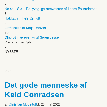
7
No shit, S 3 – De tyvagtige rumvæsner af Lasse Bo Andersen
8
Habitat af Theis Ørntoft
9
Grænseløs af Katja Ranvits
10
Dino på nye eventyr af Søren Jessen
Posts Tagged ‘ph.d.’
-
NYESTE
269
Det gode menneske af
Keld Conradsen
af
Christian Møgeltoft
d. 25. maj 2026