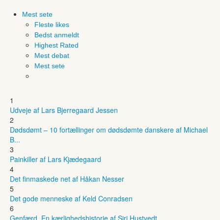
Mest sete
Fleste likes
Bedst anmeldt
Highest Rated
Mest debat
Mest sete
1
Udveje af Lars Bjerregaard Jessen
2
Dødsdømt – 10 fortællinger om dødsdømte danskere af Michael
B...
3
Painkiller af Lars Kjædegaard
4
Det finmaskede net af Håkan Nesser
5
Det gode menneske af Keld Conradsen
6
Genfærd. En kærlighedshistorie af Siri Hustvedt