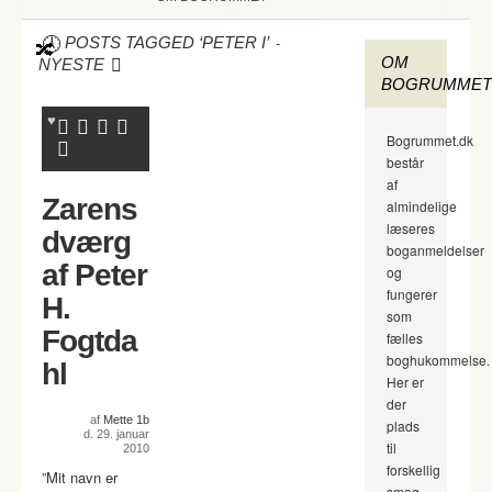
-
POSTS TAGGED ‘PETER I’
OM
NYESTE
BOGRUMMET
Bogrummet.dk
består
af
Zarens
almindelige
læseres
dværg
boganmeldelser
af Peter
og
fungerer
H.
som
Fogtda
fælles
boghukommelse.
hl
Her er
der
af
Mette 1b
plads
d. 29. januar
til
2010
forskellig
”Mit navn er
smag