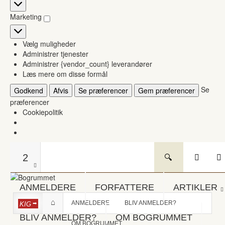
Statistikker
Marketing
Marketing
Vælg muligheder
Administrer tjenester
Administrer {vendor_count} leverandører
Læs mere om disse formål
Se
Godkend
Afvis
Se præferencer
Gem præferencer
præferencer
Cookiepolitik
2
ANMELDERE
FORFATTERE
ARTIKLER
ANMELDERE
BLIV ANMELDER?
KIG
BLIV ANMELDER?
OM BOGRUMMET
OM BOGRUMMET