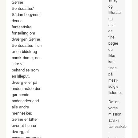
Sørine
og
Bentsdatter.”
litteratur
Sådan begynder
og
denne
alle
fantastiske
de
fortælling om
fine
dværgen Sørine
bøger
Bentsdatter. Hun
du
er en bidsk og
ikke
barsk dame, der
kan
ikke vil
finde
behandles som
på
en lilleput,
mest-
dværg eller på
solgte
anden måde der
listerne.
gør hende
anderledes end
Det er
alle andre
vores
mennesker.
mission
Sørine er bitter
at vi - i
over at hun er
fællesskab
dværg, at
-
hendes næse er