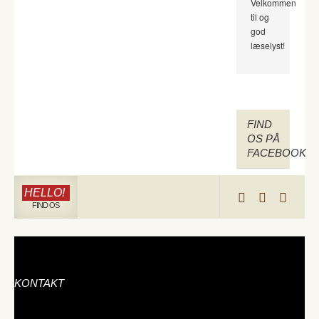
Velkommen
til og
god
læselyst!
FIND
OS PÅ
FACEBOOK
HELLO!
FIND OS
KONTAKT