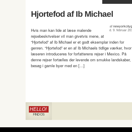
Hjortefod af Ib Michael
af
newyorkcitygi
Hvis man kan lide at læse malende
d. 9. februar 20
rejsebeskrivelser vil man givetvis mene, at
“Hjortefod” af Ib Michael er et godt eksemplar inden for
genren. “Hjortefod” er en af Ib Michaels tidlige værker, hvor
læseren introduceres for forfatterens rejser i Mexico. På
denne rejser fortælles der levende om smukke landskaber,
besøg i gamle byer med en […]
HELLO!
FIND OS