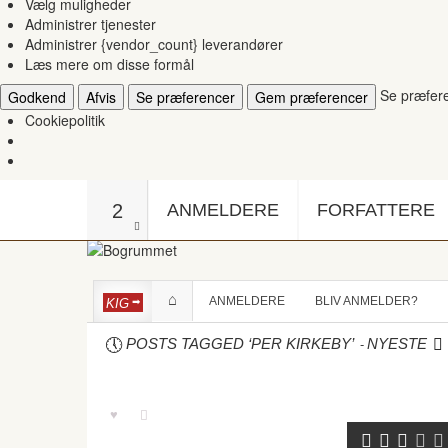
Vælg muligheder
Administrer tjenester
Administrer {vendor_count} leverandører
Læs mere om disse formål
Se præfer
Godkend
Afvis
Se præferencer
Gem præferencer
Cookiepolitik
2
ANMELDERE
FORFATTERE
ANMELDERE
BLIV ANMELDER?
KIG
-
POSTS TAGGED ‘PER KIRKEBY’
NYESTE