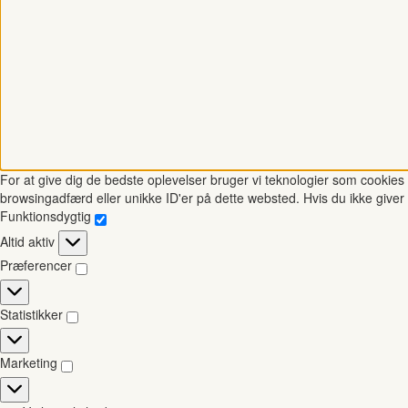
For at give dig de bedste oplevelser bruger vi teknologier som cookies t
browsingadfærd eller unikke ID'er på dette websted. Hvis du ikke giver 
Funktionsdygtig
Funktionsdygtig
Altid aktiv
Præferencer
Præferencer
Statistikker
Statistikker
Marketing
Marketing