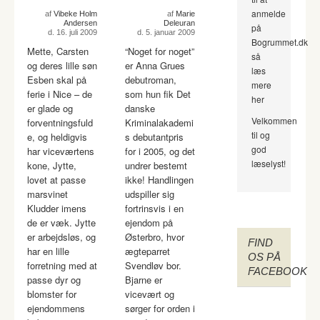
anmelde
af
Vibeke Holm
af
Marie
Andersen
Deleuran
på
d. 16. juli 2009
d. 5. januar 2009
Bogrummet.dk
Mette, Carsten
“Noget for noget”
så
og deres lille søn
er Anna Grues
læs
Esben skal på
debutroman,
mere
ferie i Nice – de
som hun fik Det
her
er glade og
danske
Velkommen
forventningsfuld
Kriminalakademi
til og
e, og heldigvis
s debutantpris
god
har viceværtens
for i 2005, og det
læselyst!
kone, Jytte,
undrer bestemt
lovet at passe
ikke! Handlingen
marsvinet
udspiller sig
Kludder imens
fortrinsvis i en
de er væk. Jytte
ejendom på
er arbejdsløs, og
Østerbro, hvor
FIND
har en lille
ægteparret
OS PÅ
forretning med at
Svendløv bor.
FACEBOOK
passe dyr og
Bjarne er
blomster for
vicevært og
ejendommens
sørger for orden i