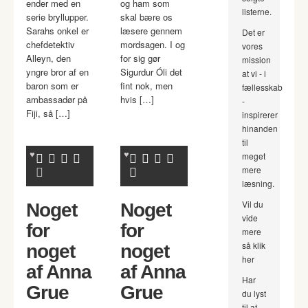
ender med en
og ham som
listerne.
serie bryllupper.
skal bære os
Sarahs onkel er
læsere gennem
Det er
chefdetektiv
mordsagen. I og
vores
Alleyn, den
for sig gør
mission
yngre bror af en
Sigurdur Óli det
at vi - i
baron som er
fint nok, men
fællesskab
ambassadør på
hvis […]
-
Fiji, så […]
inspirerer
hinanden
til
meget
mere
læsning.
Vil du
Noget
Noget
vide
for
for
mere
så klik
noget
noget
her
af Anna
af Anna
Har
Grue
Grue
du lyst
til at