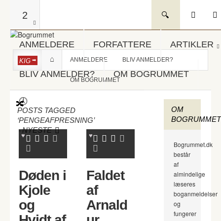
2
ANMELDERE
FORFATTERE
ARTIKLER
ANMELDERE
BLIV ANMELDER?
KIG
BLIV ANMELDER?
OM BOGRUMMET
OM BOGRUMMET
OM
POSTS TAGGED
BOGRUMMET
‘PENGEAFPRESNING’
-
NYESTE
Bogrummet.dk
består
af
Døden i
Faldet
almindelige
læseres
Kjole
af
boganmeldelser
og
Arnald
og
fungerer
Hvidt af
ur