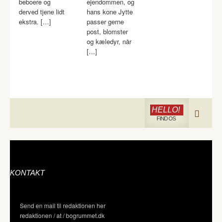
beboere og
ejendommen, og
derved tjene lidt
hans kone Jytte
ekstra. […]
passer gerne
post, blomster
og kæledyr, når
[…]
HELLO!
FIND OS
KONTAKT
Send en mail til redaktionen her
redaktionen / at / bogrummet.dk