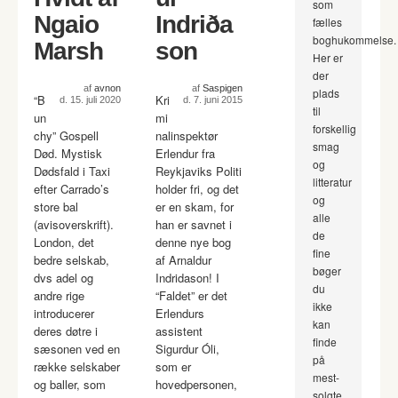
som
Ngaio
Indriða
fælles
boghukommelse.
Marsh
son
Her er
der
af
avnon
af
Saspigen
plads
“B
Kri
d. 15. juli 2020
d. 7. juni 2015
til
un
mi
forskellig
chy” Gospell
nalinspektør
smag
Død. Mystisk
Erlendur fra
og
Dødsfald i Taxi
Reykjaviks Politi
litteratur
efter Carrado’s
holder fri, og det
og
store bal
er en skam, for
alle
(avisoverskrift).
han er savnet i
de
London, det
denne nye bog
fine
bedre selskab,
af Arnaldur
bøger
dvs adel og
Indridason! I
du
andre rige
“Faldet” er det
ikke
introducerer
Erlendurs
kan
deres døtre i
assistent
finde
sæsonen ved en
Sigurdur Óli,
på
række selskaber
som er
mest-
og baller, som
hovedpersonen,
solgte