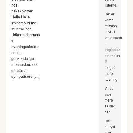
hos
listerne.
nakskovitten
Det er
Helle Helle
vores
inviteres vi ind i
mission
stuerne hos
at vi - i
Udkantsdanmark
fællesskab
s
-
hverdagseksiste
inspirerer
nser –
hinanden
genkendelige
til
mennesker, det
meget
er lette at
mere
sympatisere […]
læsning.
Vil du
vide
mere
så klik
her
Har
du lyst
til at