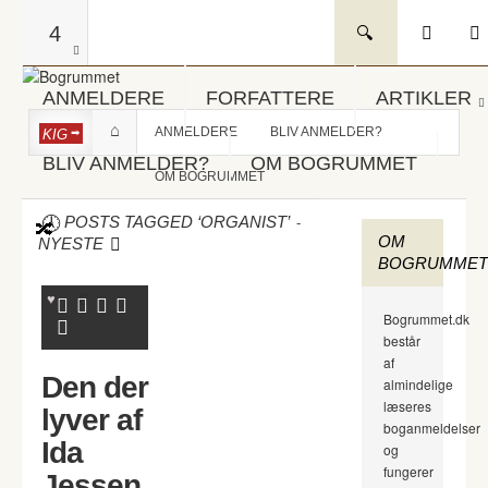
4
ANMELDERE
FORFATTERE
ARTIKLER
ANMELDERE
BLIV ANMELDER?
KIG
BLIV ANMELDER?
OM BOGRUMMET
OM BOGRUMMET
-
POSTS TAGGED ‘ORGANIST’
OM
NYESTE
BOGRUMMET
Bogrummet.dk
består
af
Den der
almindelige
læseres
lyver af
boganmeldelser
Ida
og
fungerer
Jessen