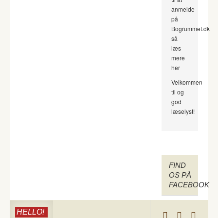
anmelde
på
Bogrummet.dk
så
læs
mere
her
Velkommen
til og
god
læselyst!
FIND
OS PÅ
FACEBOOK
HELLO!