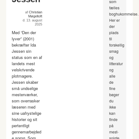
som
fælles
af
Christian
boghukommelse.
Møgeltoft
Her er
d. 13. august
2025
der
Med “Den der
plads
lyver” (2001)
til
bekræfter Ida
forskellig
Jessen sin
smag
status som en af
og
landets mest
litteratur
velskrivende
og
plotmagere.
alle
Jessen skaber
de
små undselige
fine
mesterværker,
bøger
som overrasker
du
læseren med
ikke
sine uafrystelige
kan
historier og sit
finde
pertentligt
på
gennemarbejded
mest-
e sprog. Som
solgte