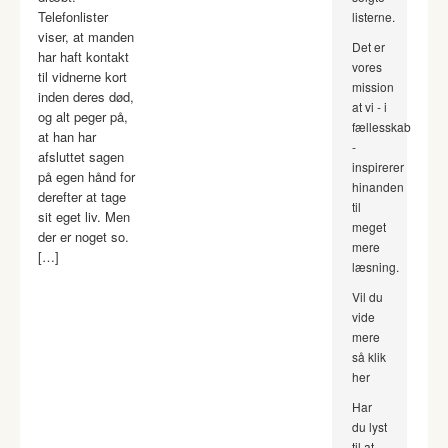
Telefonlister
listerne.
viser, at manden
Det er
har haft kontakt
vores
til vidnerne kort
mission
inden deres død,
at vi - i
og alt peger på,
fællesskab
at han har
-
afsluttet sagen
inspirerer
på egen hånd for
hinanden
derefter at tage
til
sit eget liv. Men
meget
der er noget so.
mere
[…]
læsning.
Vil du
vide
mere
så klik
her
Har
du lyst
til at