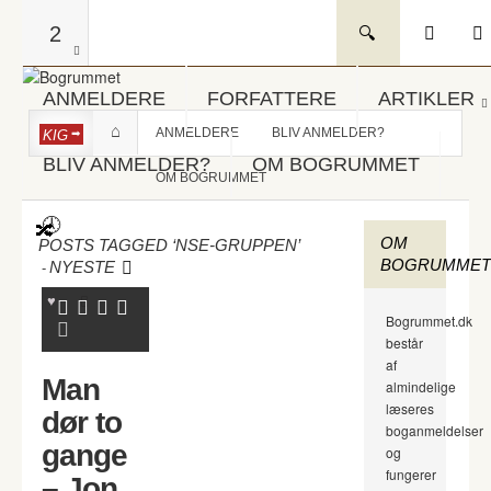
2
ANMELDERE
FORFATTERE
ARTIKLER
ANMELDERE
BLIV ANMELDER?
KIG
BLIV ANMELDER?
OM BOGRUMMET
OM BOGRUMMET
OM
POSTS TAGGED ‘NSE-GRUPPEN’
BOGRUMMET
-
NYESTE
Bogrummet.dk
består
af
Man
almindelige
læseres
dør to
boganmeldelser
gange
og
fungerer
– Jon