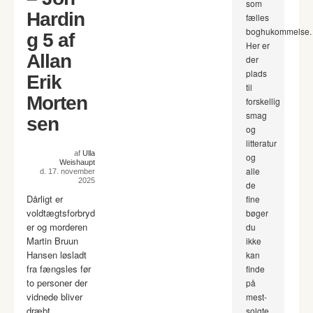
som
Hardin
fælles
boghukommelse.
g 5 af
Her er
Allan
der
plads
Erik
til
Morten
forskellig
smag
sen
og
litteratur
af
Ulla
og
Weishaupt
alle
d. 17. november
2025
de
Dårligt er
fine
voldtægtsforbryd
bøger
er og morderen
du
Martin Bruun
ikke
Hansen løsladt
kan
fra fængsles før
finde
to personer der
på
vidnede bliver
mest-
dræbt.
solgte