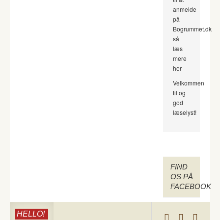
anmelde
på
Bogrummet.dk
så
læs
mere
her
Velkommen
til og
god
læselyst!
FIND
OS PÅ
FACEBOOK
HELLO!