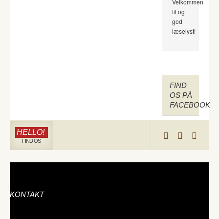
Velkommen
til og
god
læselyst!
FIND
OS PÅ
FACEBOOK
HELLO!
FIND OS
KONTAKT