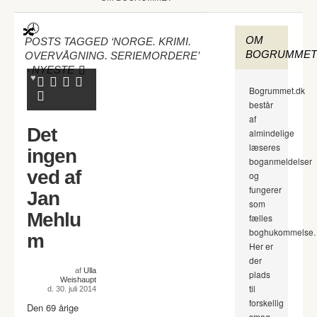
OM
POSTS TAGGED ‘NORGE. KRIMI.
BOGRUMMET
OVERVÅGNING. SERIEMORDERE’
-
NYESTE
Bogrummet.dk
består
af
Det
almindelige
læseres
ingen
boganmeldelser
ved af
og
fungerer
Jan
som
Mehlu
fælles
boghukommelse.
m
Her er
der
af
Ulla
plads
Weishaupt
til
d. 30. juli 2014
forskellig
Den 69 årige
smag