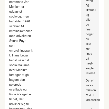
nordmand Jan
og
Mehlum er
litteratur
uddannet
og
sociolog, men
alle
har siden 1996
de
skrevet 14
fine
kriminalromaner
bøger
med advokaten
du
Svend Foyn
ikke
som
kan
omdrejningspunk
finde
t. Hans bøger
på
har et skær af
mest-
socialrealisme,
solgte
hvor Mehlum
listerne.
forsøger at gå
bagom den
Det er
polerede
vores
overflade og
mission
finde årsagerne
at vi - i
til det, der
fællesskab
udvikler sig til
-
kriminalitet. Han