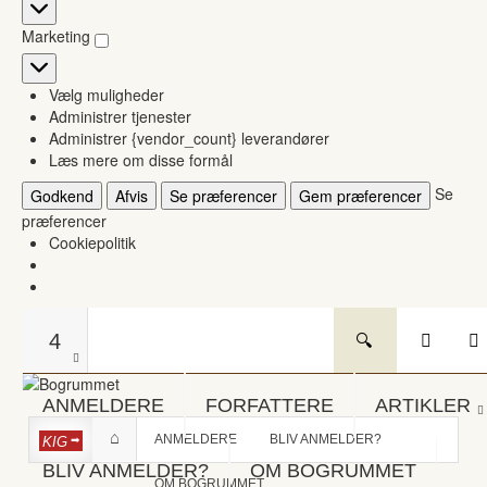
Statistikker
Marketing
Marketing
Vælg muligheder
Administrer tjenester
Administrer {vendor_count} leverandører
Læs mere om disse formål
Se
Godkend
Afvis
Se præferencer
Gem præferencer
præferencer
Cookiepolitik
4
ANMELDERE
FORFATTERE
ARTIKLER
ANMELDERE
BLIV ANMELDER?
KIG
BLIV ANMELDER?
OM BOGRUMMET
OM BOGRUMMET