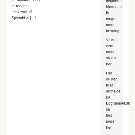
inspirerer
er meget
hinanden
inspireret af
til
Sjöwald & […]
meget
mere
læsning.
Vil du
vide
mere
så klik
her
Har
du lyst
til at
anmelde
på
Bogrummet.dk
så
læs
mere
her