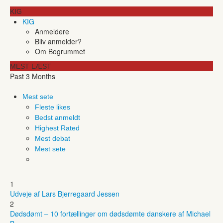
KIG
KIG
Anmeldere
Bliv anmelder?
Om Bogrummet
MEST LÆST
Past 3 Months
Mest sete
Fleste likes
Bedst anmeldt
Highest Rated
Mest debat
Mest sete
1
Udveje af Lars Bjerregaard Jessen
2
Dødsdømt – 10 fortællinger om dødsdømte danskere af Michael