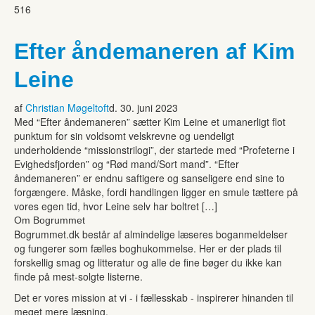
516
Efter åndemaneren af Kim
Leine
af
Christian Møgeltoft
d. 30. juni 2023
Med “Efter åndemaneren” sætter Kim Leine et umanerligt flot
punktum for sin voldsomt velskrevne og uendeligt
underholdende “missionstrilogi”, der startede med “Profeterne i
Evighedsfjorden” og “Rød mand/Sort mand”. “Efter
åndemaneren” er endnu saftigere og sanseligere end sine to
forgængere. Måske, fordi handlingen ligger en smule tættere på
vores egen tid, hvor Leine selv har boltret […]
Om Bogrummet
Bogrummet.dk består af almindelige læseres boganmeldelser
og fungerer som fælles boghukommelse. Her er der plads til
forskellig smag og litteratur og alle de fine bøger du ikke kan
finde på mest-solgte listerne.
Det er vores mission at vi - i fællesskab - inspirerer hinanden til
meget mere læsning.