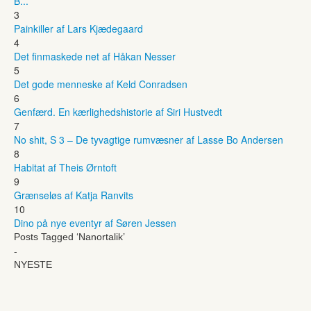
B...
3
Painkiller af Lars Kjædegaard
4
Det finmaskede net af Håkan Nesser
5
Det gode menneske af Keld Conradsen
6
Genfærd. En kærlighedshistorie af Siri Hustvedt
7
No shit, S 3 – De tyvagtige rumvæsner af Lasse Bo Andersen
8
Habitat af Theis Ørntoft
9
Grænseløs af Katja Ranvits
10
Dino på nye eventyr af Søren Jessen
Posts Tagged ‘Nanortalik’
-
NYESTE