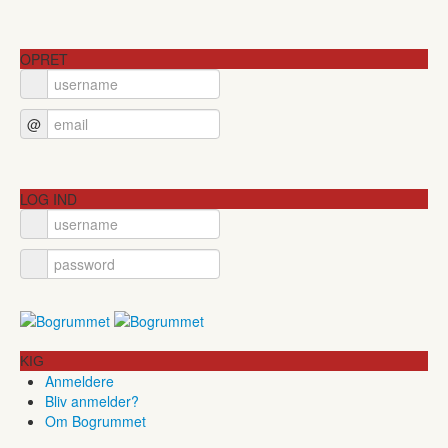
OPRET
@
LOG IND
KIG
Anmeldere
Bliv anmelder?
Om Bogrummet