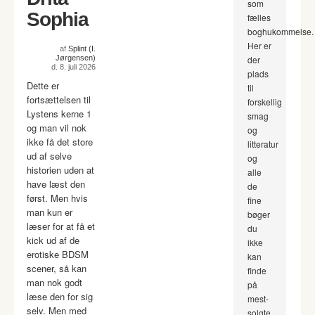
som
Sophia
fælles
boghukommelse.
Her er
af
Splint (I.
Jørgensen)
der
d. 8. juli 2026
plads
Dette er
til
fortsættelsen til
forskellig
Lystens kerne 1
smag
og man vil nok
og
ikke få det store
litteratur
ud af selve
og
historien uden at
alle
have læst den
de
først. Men hvis
fine
man kun er
bøger
læser for at få et
du
kick ud af de
ikke
erotiske BDSM
kan
scener, så kan
finde
man nok godt
på
læse den for sig
mest-
selv. Men med
solgte