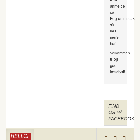
anmelde
på
Bogrummet.dk
så
læs
mere
her
Velkommen
til og
god
læselyst!
FIND
OS PÅ
FACEBOOK
HELLO!