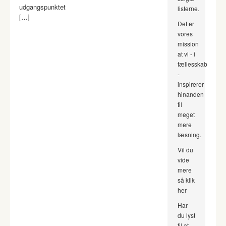
udgangspunktet
listerne.
[…]
Det er
vores
mission
at vi - i
fællesskab
-
inspirerer
hinanden
til
meget
mere
læsning.
Vil du
vide
mere
så klik
her
Har
du lyst
til at