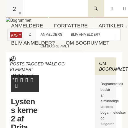
2
ANMELDERE
FORFATTERE
ARTIKLER
ANMELDERE
BLIV ANMELDER?
KIG
BLIV ANMELDER?
OM BOGRUMMET
OM BOGRUMMET
OM
POSTS TAGGED ‘NÅLE OG
BOGRUMMET
KLEMMER’
-
NYESTE
Bogrummet.dk
består
af
Lysten
almindelige
læseres
s kerne
boganmeldelser
2 af
og
fungerer
Drita