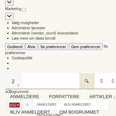
Statistikker
Marketing
Marketing
Vælg muligheder
Administrer tjenester
Administrer {vendor_count} leverandører
Læs mere om disse formål
Se
Godkend
Afvis
Se præferencer
Gem præferencer
præferencer
Cookiepolitik
2
ANMELDERE
FORFATTERE
ARTIKLER
ANMELDERE
BLIV ANMELDER?
KIG
BLIV ANMELDER?
OM BOGRUMMET
OM BOGRUMMET