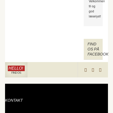
Velkommen
til og
god
læselyst!
FIND
OS PÅ
FACEBOOK
HELLO!
FIND OS
KONTAKT