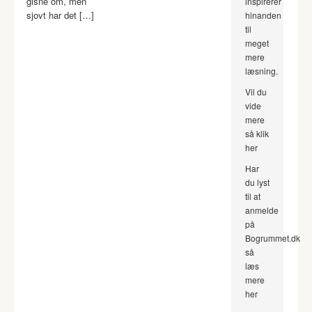
gisne om, men
inspirerer
sjovt har det […]
hinanden
til
meget
mere
læsning.
Vil du
vide
mere
så klik
her
Har
du lyst
til at
anmelde
på
Bogrummet.dk
så
læs
mere
her