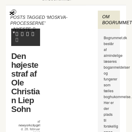
OM
POSTS TAGGED ‘MOSKVA-
BOGRUMMET
PROCESSERNE’
-
NYESTE
Bogrummet.dk
består
af
Den
almindelige
læseres
højeste
boganmeldelser
straf af
og
fungerer
Ole
som
Christia
fælles
boghukommelse.
n Liep
Her er
Sohn
der
plads
til
af
newyorkcitygirl
forskellig
d. 28. februar
smag