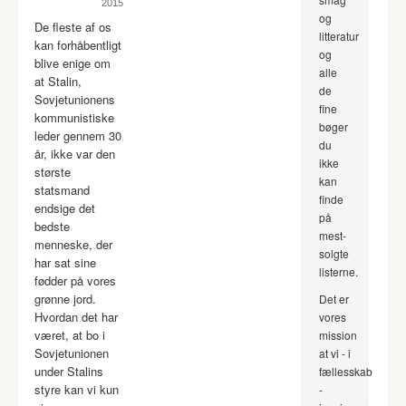
2015
og
De fleste af os
litteratur
kan forhåbentligt
og
blive enige om
alle
at Stalin,
de
Sovjetunionens
fine
kommunistiske
bøger
leder gennem 30
du
år, ikke var den
ikke
største
kan
statsmand
finde
endsige det
på
bedste
mest-
menneske, der
solgte
har sat sine
listerne.
fødder på vores
grønne jord.
Det er
Hvordan det har
vores
været, at bo i
mission
Sovjetunionen
at vi - i
under Stalins
fællesskab
styre kan vi kun
-