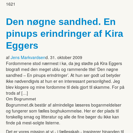
1621
Den nøgne sandhed. En
pinups erindringer af Kira
Eggers
af
Jens Markvardsen
d. 31. oktober 2009
Fordommene stod nærmest i kø, da jeg stødte på Kira Eggers
biografi med den meget ublu og rammende titel ‘Den nøgne
sandhed – En pinups erindringer’. At hun ser godt ud betyder
ikke nødvendigvis at hun er en interessant personlighed. Jeg
blev klogere og mine fordomme til dels gjort til skamme. For på
trods af […]
Om Bogrummet
Bogrummet.dk består af almindelige læseres boganmeldelser
og fungerer som fælles boghukommelse. Her er der plads til
forskellig smag og litteratur og alle de fine bøger du ikke kan
finde på mest-solgte listerne.
Det er vores mission at vi - i fællesskab - inspirerer hinanden til