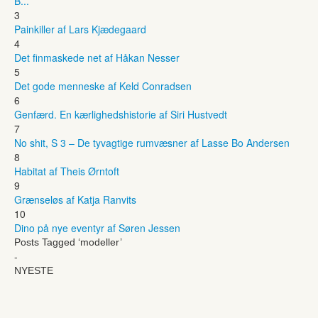
B...
3
Painkiller af Lars Kjædegaard
4
Det finmaskede net af Håkan Nesser
5
Det gode menneske af Keld Conradsen
6
Genfærd. En kærlighedshistorie af Siri Hustvedt
7
No shit, S 3 – De tyvagtige rumvæsner af Lasse Bo Andersen
8
Habitat af Theis Ørntoft
9
Grænseløs af Katja Ranvits
10
Dino på nye eventyr af Søren Jessen
Posts Tagged ‘modeller’
-
NYESTE