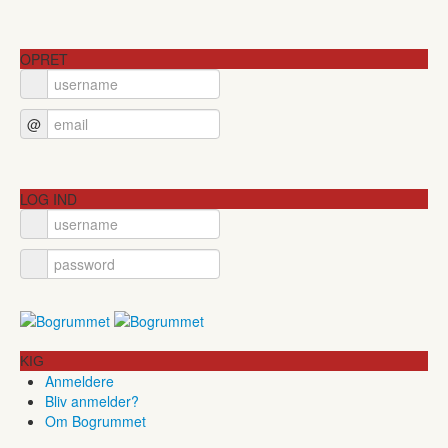
OPRET
@
LOG IND
KIG
Anmeldere
Bliv anmelder?
Om Bogrummet