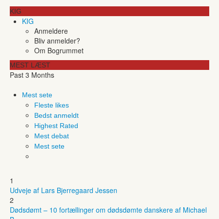
KIG
KIG
Anmeldere
Bliv anmelder?
Om Bogrummet
MEST LÆST
Past 3 Months
Mest sete
Fleste likes
Bedst anmeldt
Highest Rated
Mest debat
Mest sete
1
Udveje af Lars Bjerregaard Jessen
2
Dødsdømt – 10 fortællinger om dødsdømte danskere af Michael