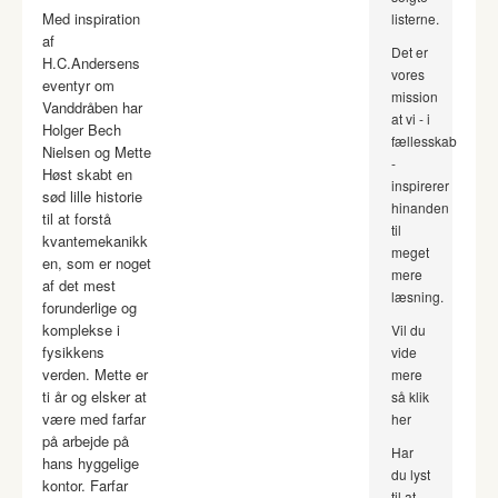
Med inspiration
listerne.
af
Det er
H.C.Andersens
vores
eventyr om
mission
Vanddråben har
at vi - i
Holger Bech
fællesskab
Nielsen og Mette
-
Høst skabt en
inspirerer
sød lille historie
hinanden
til at forstå
til
kvantemekanikk
meget
en, som er noget
mere
af det mest
læsning.
forunderlige og
komplekse i
Vil du
fysikkens
vide
verden. Mette er
mere
ti år og elsker at
så klik
være med farfar
her
på arbejde på
Har
hans hyggelige
du lyst
kontor. Farfar
til at