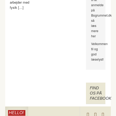
arbejder med
anmelde
fysik […]
på
Bogrummet.dk
så
læs
mere
her
Velkommen
til og
god
læselyst!
FIND
OS PÅ
FACEBOOK
HELLO!