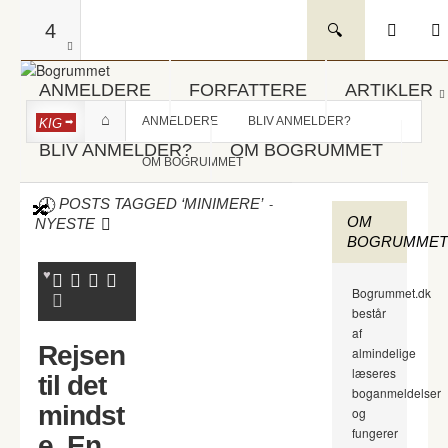
4
ANMELDERE
FORFATTERE
ARTIKLER
ANMELDERE
BLIV ANMELDER?
KIG
BLIV ANMELDER?
OM BOGRUMMET
OM BOGRUMMET
-
POSTS TAGGED ‘MINIMERE’
OM
NYESTE
BOGRUMMET
Bogrummet.dk
består
af
Rejsen
almindelige
læseres
til det
boganmeldelser
mindst
og
fungerer
e. En