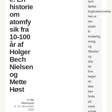
som
historie
fælles
boghukommelse.
om
Her er
atomfy
der
plads
sik fra
til
10-100
forskellig
smag
år af
og
Holger
litteratur
og
Bech
alle
Nielsen
de
fine
og
bøger
Mette
du
ikke
Høst
kan
finde
af
Ulla
på
Weishaupt
mest-
d. 23. december
2025
solgte