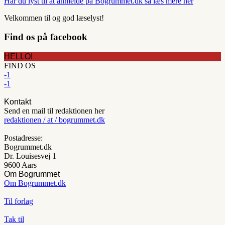
Har du lyst til at anmelde på Bogrummet.dk så læs mere her
Velkommen til og god læselyst!
Find os på facebook
HELLO!
FIND OS
-1
-1
Kontakt
Send en mail til redaktionen her
redaktionen / at / bogrummet.dk
Postadresse:
Bogrummet.dk
Dr. Louisesvej 1
9600 Aars
Om Bogrummet
Om Bogrummet.dk
Til forlag
Tak til