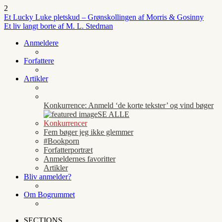
2
Et Lucky Luke pletskud – Grønskollingen af Morris & Gosinny
Et liv langt borte af M. L. Stedman
Anmeldere
Forfattere
Artikler
Konkurrence: Anmeld ‘de korte tekster’ og vind bøger
SE ALLE
Konkurrencer
Fem bøger jeg ikke glemmer
#Bookporn
Forfatterportræt
Anmeldernes favoritter
Artikler
Bliv anmelder?
Om Bogrummet
SECTIONS