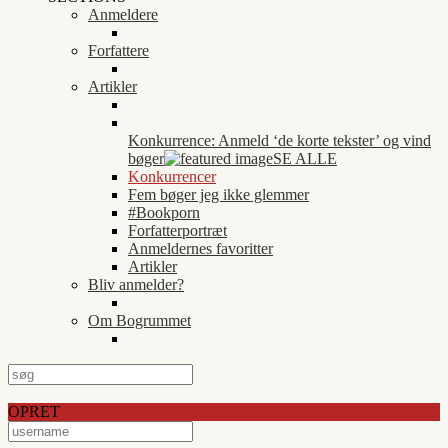
Anmeldere
Forfattere
Artikler
Konkurrence: Anmeld ‘de korte tekster’ og vind
bøger
SE ALLE
Konkurrencer
Fem bøger jeg ikke glemmer
#Bookporn
Forfatterportræt
Anmeldernes favoritter
Artikler
Bliv anmelder?
Om Bogrummet
OPRET