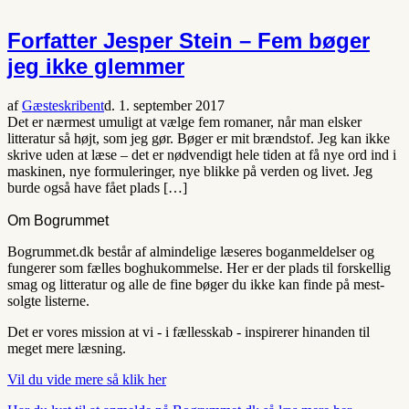
Forfatter Jesper Stein – Fem bøger
jeg ikke glemmer
af
Gæsteskribent
d. 1. september 2017
Det er nærmest umuligt at vælge fem romaner, når man elsker
litteratur så højt, som jeg gør. Bøger er mit brændstof. Jeg kan ikke
skrive uden at læse – det er nødvendigt hele tiden at få nye ord ind i
maskinen, nye formuleringer, nye blikke på verden og livet. Jeg
burde også have fået plads […]
Om Bogrummet
Bogrummet.dk består af almindelige læseres boganmeldelser og
fungerer som fælles boghukommelse. Her er der plads til forskellig
smag og litteratur og alle de fine bøger du ikke kan finde på mest-
solgte listerne.
Det er vores mission at vi - i fællesskab - inspirerer hinanden til
meget mere læsning.
Vil du vide mere så klik her