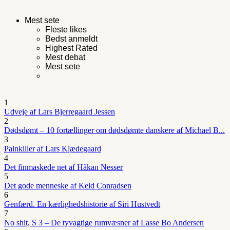
Mest sete
Fleste likes
Bedst anmeldt
Highest Rated
Mest debat
Mest sete
1
Udveje af Lars Bjerregaard Jessen
2
Dødsdømt – 10 fortællinger om dødsdømte danskere af Michael B...
3
Painkiller af Lars Kjædegaard
4
Det finmaskede net af Håkan Nesser
5
Det gode menneske af Keld Conradsen
6
Genfærd. En kærlighedshistorie af Siri Hustvedt
7
No shit, S 3 – De tyvagtige rumvæsner af Lasse Bo Andersen