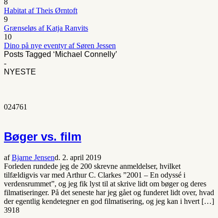
8
Habitat af Theis Ørntoft
9
Grænseløs af Katja Ranvits
10
Dino på nye eventyr af Søren Jessen
Posts Tagged ‘Michael Connelly’
-
NYESTE
0
2476
1
Bøger vs. film
af
Bjarne Jensen
d. 2. april 2019
Forleden rundede jeg de 200 skrevne anmeldelser, hvilket
tilfældigvis var med Arthur C. Clarkes ”2001 – En odyssé i
verdensrummet”, og jeg fik lyst til at skrive lidt om bøger og deres
filmatiseringer. På det seneste har jeg gået og funderet lidt over, hvad
der egentlig kendetegner en god filmatisering, og jeg kan i hvert […]
3918