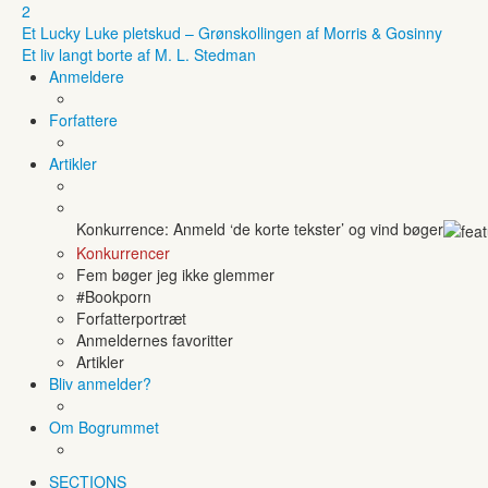
2
Et Lucky Luke pletskud – Grønskollingen af Morris & Gosinny
Et liv langt borte af M. L. Stedman
Anmeldere
Forfattere
Artikler
Konkurrence: Anmeld ‘de korte tekster’ og vind bøger
Konkurrencer
Fem bøger jeg ikke glemmer
#Bookporn
Forfatterportræt
Anmeldernes favoritter
Artikler
Bliv anmelder?
Om Bogrummet
SECTIONS