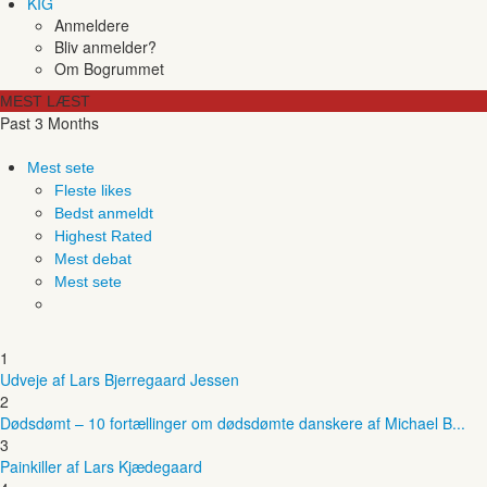
KIG
Anmeldere
Bliv anmelder?
Om Bogrummet
MEST LÆST
Past 3 Months
Mest sete
Fleste likes
Bedst anmeldt
Highest Rated
Mest debat
Mest sete
1
Udveje af Lars Bjerregaard Jessen
2
Dødsdømt – 10 fortællinger om dødsdømte danskere af Michael B...
3
Painkiller af Lars Kjædegaard