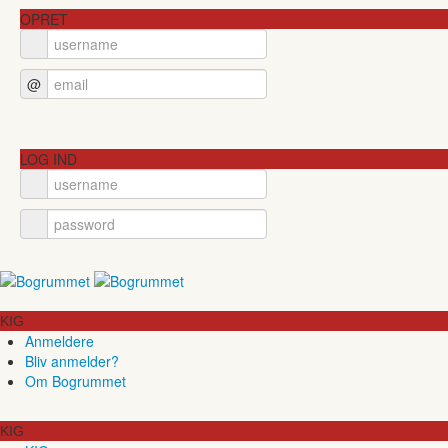
OPRET
@
LOG IND
KIG
Anmeldere
Bliv anmelder?
Om Bogrummet
KIG