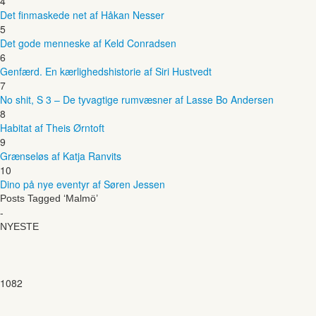
4
Det finmaskede net af Håkan Nesser
5
Det gode menneske af Keld Conradsen
6
Genfærd. En kærlighedshistorie af Siri Hustvedt
7
No shit, S 3 – De tyvagtige rumvæsner af Lasse Bo Andersen
8
Habitat af Theis Ørntoft
9
Grænseløs af Katja Ranvits
10
Dino på nye eventyr af Søren Jessen
Posts Tagged ‘Malmö’
-
NYESTE
1082