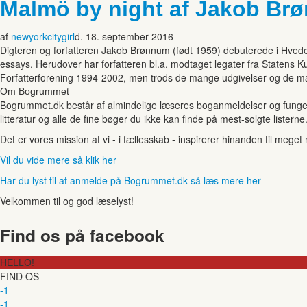
Malmö by night af Jakob Br
af
newyorkcitygirl
d. 18. september 2016
Digteren og forfatteren Jakob Brønnum (født 1959) debuterede i Hved
essays. Herudover har forfatteren bl.a. modtaget legater fra Statens 
Forfatterforening 1994-2002, men trods de mange udgivelser og de ma
Om Bogrummet
Bogrummet.dk består af almindelige læseres boganmeldelser og funger
litteratur og alle de fine bøger du ikke kan finde på mest-solgte listerne
Det er vores mission at vi - i fællesskab - inspirerer hinanden til mege
Vil du vide mere så klik her
Har du lyst til at anmelde på Bogrummet.dk så læs mere her
Velkommen til og god læselyst!
Find os på facebook
HELLO!
FIND OS
-1
-1