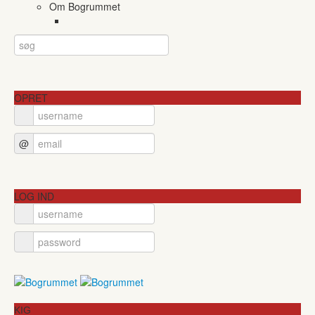
Om Bogrummet
OPRET
@
LOG IND
KIG