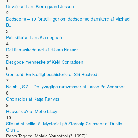
1
Udveje af Lars Bjerregaard Jessen
2
Dødsdømt – 10 fortællinger om dødsdømte danskere af Michael
B...
3
Painkiller af Lars Kjædegaard
4
Det finmaskede net af Håkan Nesser
5
Det gode menneske af Keld Conradsen
6
Genfærd. En kærlighedshistorie af Siri Hustvedt
7
No shit, S 3 – De tyvagtige rumvæsner af Lasse Bo Andersen
8
Grænseløs af Katja Ranvits
9
Husker du? af Mette Lisby
10
Slip ud af spillet 2- Mysteriet på Starship Crusader af Dustin
Crus...
Posts Tagged ‘Malala Yousafzai (f. 1997)’