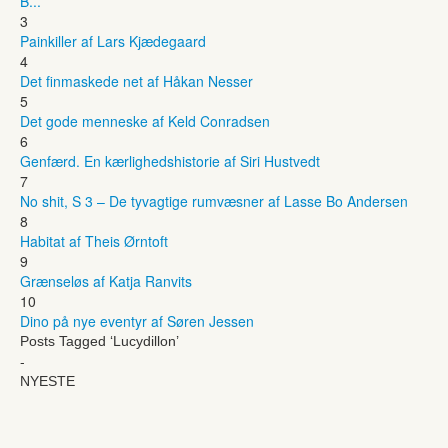
B...
3
Painkiller af Lars Kjædegaard
4
Det finmaskede net af Håkan Nesser
5
Det gode menneske af Keld Conradsen
6
Genfærd. En kærlighedshistorie af Siri Hustvedt
7
No shit, S 3 – De tyvagtige rumvæsner af Lasse Bo Andersen
8
Habitat af Theis Ørntoft
9
Grænseløs af Katja Ranvits
10
Dino på nye eventyr af Søren Jessen
Posts Tagged ‘Lucydillon’
-
NYESTE