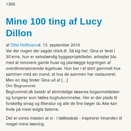
1366
Mine 100 ting af Lucy
Dillon
af
Ditte Hoffmann
d. 13. september 2016
Var der nogen der sagde chick-lit. Så kig her. Gina er først i
30’erne, hun er selvstændig byggeprojektleder, arbejder bla.
med at renovere gamle huse og planlægge bygningen af
overdimensionerede legehuse. Hun bor i et stort gammelt hus
sammen med sin mand, et hus de sammen har restaureret.
Men en dag finder Gina ud af […]
Om Bogrummet
Bogrummet.dk består af almindelige læseres boganmeldelser
og fungerer som fælles boghukommelse. Her er der plads til
forskellig smag og litteratur og alle de fine bøger du ikke kan
finde på mest-solgte listerne.
Det er vores mission at vi - i fællesskab - inspirerer hinanden til
meget mere læsning.