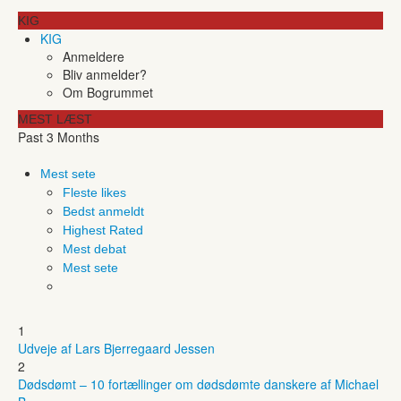
KIG
KIG
Anmeldere
Bliv anmelder?
Om Bogrummet
MEST LÆST
Past 3 Months
Mest sete
Fleste likes
Bedst anmeldt
Highest Rated
Mest debat
Mest sete
1
Udveje af Lars Bjerregaard Jessen
2
Dødsdømt – 10 fortællinger om dødsdømte danskere af Michael