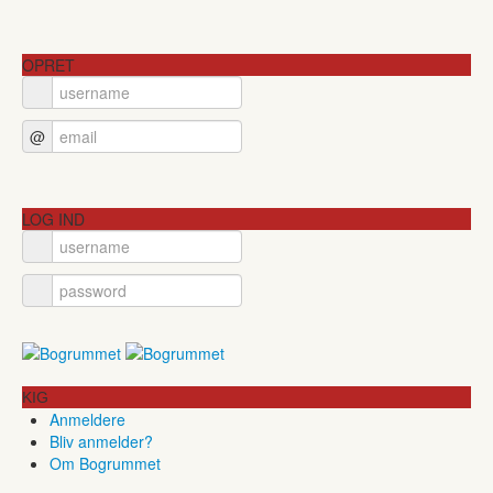
OPRET
@
LOG IND
KIG
Anmeldere
Bliv anmelder?
Om Bogrummet