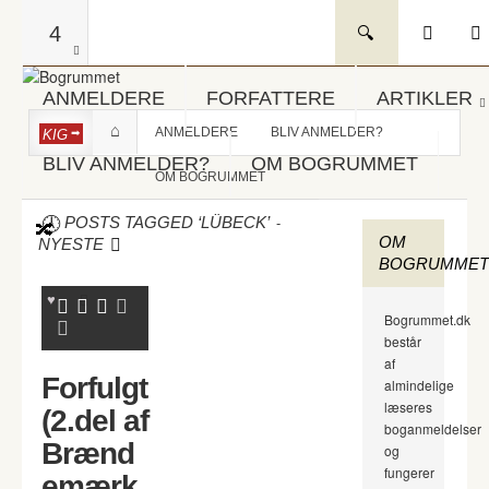
4
ANMELDERE
FORFATTERE
ARTIKLER
ANMELDERE
BLIV ANMELDER?
KIG
BLIV ANMELDER?
OM BOGRUMMET
OM BOGRUMMET
-
POSTS TAGGED ‘LÜBECK’
OM
NYESTE
BOGRUMMET
Bogrummet.dk
består
af
Forfulgt
almindelige
læseres
(2.del af
boganmeldelser
Brænd
og
fungerer
emærk