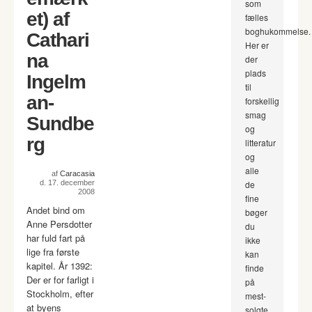
som
et) af
fælles
boghukommelse.
Cathari
Her er
na
der
plads
Ingelm
til
an-
forskellig
smag
Sundbe
og
rg
litteratur
og
alle
af
Caracasia
d. 17. december
de
2008
fine
Andet bind om
bøger
Anne Persdotter
du
har fuld fart på
ikke
lige fra første
kan
kapitel. År 1392:
finde
Der er for farligt i
på
Stockholm, efter
mest-
at byens
solgte