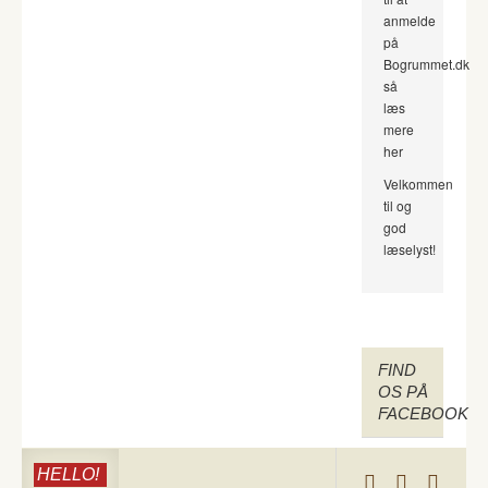
anmelde
på
Bogrummet.dk
så
læs
mere
her
Velkommen
til og
god
læselyst!
FIND
OS PÅ
FACEBOOK
HELLO!