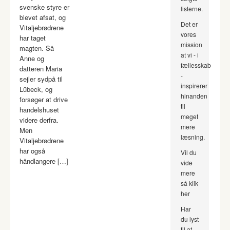
svenske styre er
listerne.
blevet afsat, og
Det er
Vitaljebrødrene
vores
har taget
mission
magten. Så
at vi - i
Anne og
fællesskab
datteren Maria
-
sejler sydpå til
inspirerer
Lübeck, og
hinanden
forsøger at drive
til
handelshuset
meget
videre derfra.
mere
Men
læsning.
Vitaljebrødrene
har også
Vil du
håndlangere […]
vide
mere
så klik
her
Har
du lyst
til at