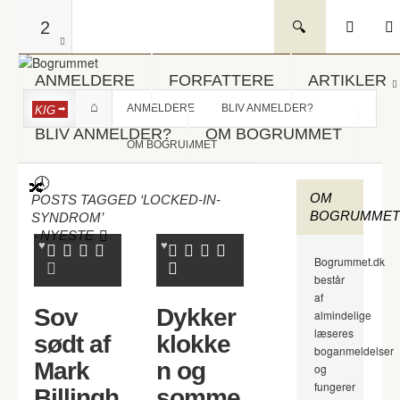
2
ANMELDERE
FORFATTERE
ARTIKLER
ANMELDERE
BLIV ANMELDER?
KIG
BLIV ANMELDER?
OM BOGRUMMET
OM BOGRUMMET
OM
POSTS TAGGED ‘LOCKED-IN-
BOGRUMMET
SYNDROM’
-
NYESTE
Bogrummet.dk
består
af
Sov
Dykker
almindelige
læseres
sødt af
klokke
boganmeldelser
Mark
n og
og
fungerer
Billingh
somme