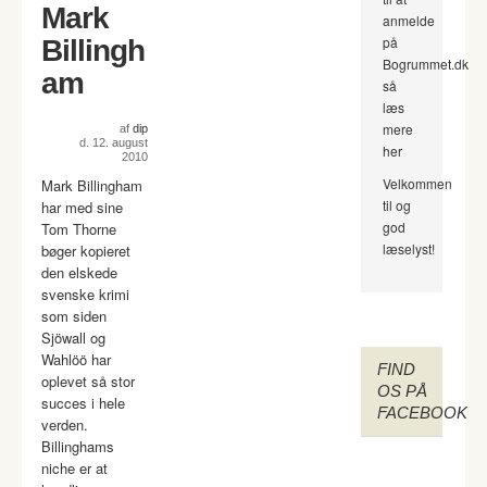
Mark
anmelde
på
Billingh
Bogrummet.dk
am
så
læs
mere
af
dip
d. 12. august
her
2010
Velkommen
Mark Billingham
til og
har med sine
god
Tom Thorne
læselyst!
bøger kopieret
den elskede
svenske krimi
som siden
Sjöwall og
Wahlöö har
FIND
oplevet så stor
OS PÅ
succes i hele
FACEBOOK
verden.
Billinghams
niche er at