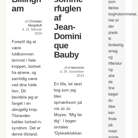
som
am
rfuglen
fælles
boghukommelse.
af
Her er
af
Christian
Jean-
Møgeltoft
der
d. 11. februar
plads
2024
Domini
til
Forestil dig at
que
forskellig
være
smag
Bauby
fuldkommen
og
lammet i hele
litteratur
kroppen, bortset
af
e-laeseren
og
fra øjnene, og
d. 28. november
alle
2014
samtidig være
de
En lille, let læst
ved dine fulde
fine
bog som jeg
fem. Dit
bøger
blev
bevidste jeg er
du
opmærksom på
fanget i en
ikke
via Jo Jo
ubrugelig krop.
kan
Moyes: ”Mig før
Tilstanden
finde
dig”. I bogen
kaldes locked in-
på
omtales
syndrom. Det er
mest-
”Dykkerklokken
denne tilstand,
solgte