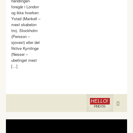
handlingen
foregår i London
og ikke hverken
Ystad (Mankell –
mest skabelon
tro), Stockholm
(Persson –
sjovest) eller det
fiktive Kymlinge
(Nesser –
ubetinget mest
[…]
HELLO!
FIND OS