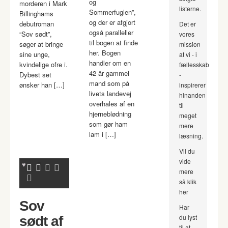
og
morderen i Mark
listerne.
Sommerfuglen”,
Billinghams
og der er afgjort
debutroman
Det er
også paralleller
“Sov sødt”,
vores
til bogen at finde
søger at bringe
mission
her. Bogen
sine unge,
at vi - i
handler om en
kvindelige ofre i.
fællesskab
42 år gammel
Dybest set
-
mand som på
ønsker han […]
inspirerer
livets landevej
hinanden
overhales af en
til
hjerneblødning
meget
som gør ham
mere
lam i […]
læsning.
Vil du
vide
mere
så klik
her
Sov
Har
du lyst
sødt af
til at