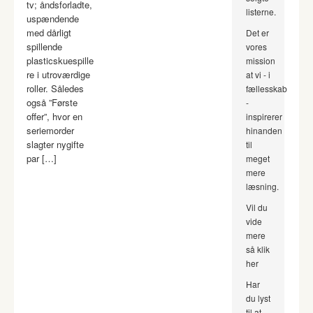
tv; åndsforladte,
listerne.
uspændende
med dårligt
Det er
spillende
vores
plasticskuespille
mission
re i utroværdige
at vi - i
roller. Således
fællesskab
også ”Første
-
offer”, hvor en
inspirerer
seriemorder
hinanden
slagter nygifte
til
par […]
meget
mere
læsning.
Vil du
vide
mere
så klik
her
Har
du lyst
til at