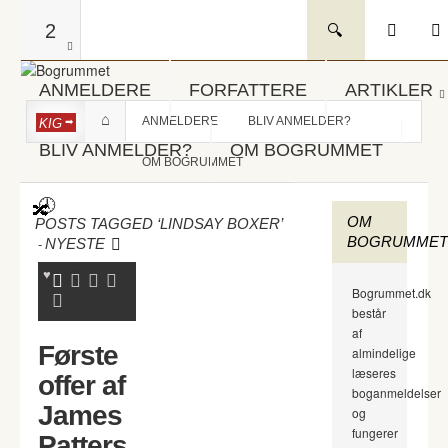
2
ANMELDERE
FORFATTERE
ARTIKLER
ANMELDERE
BLIV ANMELDER?
KIG
BLIV ANMELDER?
OM BOGRUMMET
OM BOGRUMMET
OM
POSTS TAGGED ‘LINDSAY BOXER’
BOGRUMMET
-
NYESTE
Bogrummet.dk
består
af
Første
almindelige
læseres
offer af
boganmeldelser
James
og
fungerer
Patters