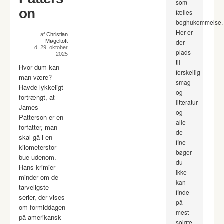
som
on
fælles
boghukommelse.
Her er
af
Christian
Møgeltoft
der
d. 29. oktober
plads
2025
til
Hvor dum kan
forskellig
man være?
smag
Havde lykkeligt
og
fortrængt, at
litteratur
James
og
Patterson er en
alle
forfatter, man
de
skal gå i en
fine
kilometerstor
bøger
bue udenom.
du
Hans krimier
ikke
minder om de
kan
tarveligste
finde
serier, der vises
på
om formiddagen
mest-
på amerikansk
solgte