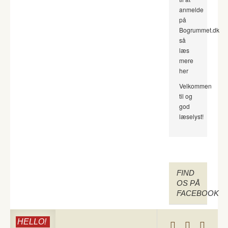
anmelde
på
Bogrummet.dk
så
læs
mere
her
Velkommen
til og
god
læselyst!
FIND
OS PÅ
FACEBOOK
HELLO!