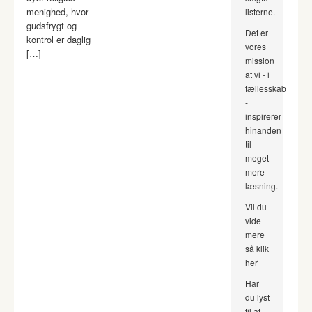
menighed, hvor
listerne.
gudsfrygt og
Det er
kontrol er daglig
vores
[…]
mission
at vi - i
fællesskab
-
inspirerer
hinanden
til
meget
mere
læsning.
Vil du
vide
mere
så klik
her
Har
du lyst
til at