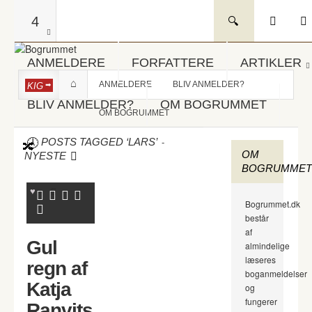
4
ANMELDERE
FORFATTERE
ARTIKLER
ANMELDERE
BLIV ANMELDER?
KIG
BLIV ANMELDER?
OM BOGRUMMET
OM BOGRUMMET
-
POSTS TAGGED ‘LARS’
OM
NYESTE
BOGRUMMET
Bogrummet.dk
består
af
Gul
almindelige
læseres
regn af
boganmeldelser
Katja
og
fungerer
Ranvits