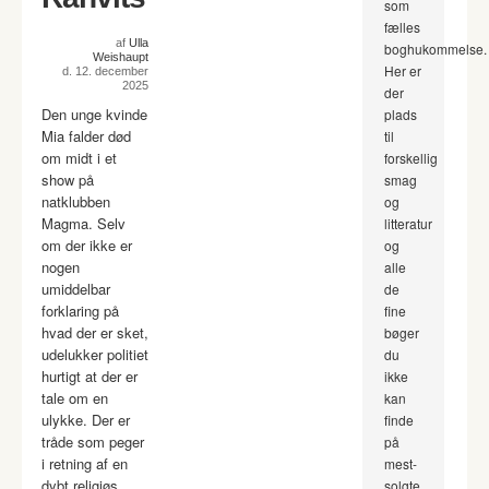
som
fælles
af
Ulla
boghukommelse.
Weishaupt
Her er
d. 12. december
2025
der
Den unge kvinde
plads
Mia falder død
til
om midt i et
forskellig
show på
smag
natklubben
og
Magma. Selv
litteratur
om der ikke er
og
nogen
alle
umiddelbar
de
forklaring på
fine
hvad der er sket,
bøger
udelukker politiet
du
hurtigt at der er
ikke
tale om en
kan
ulykke. Der er
finde
tråde som peger
på
i retning af en
mest-
dybt religiøs
solgte