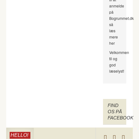
anmelde
på
Bogrummet.dk
så
læs
mere
her
Velkommen
til og
god
læselyst!
FIND
OS PÅ
FACEBOOK
HELLO!