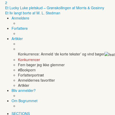
2
Et Lucky Luke pletskud – Grønskollingen af Morris & Gosinny
Et liv langt borte af M. L. Stedman
Anmeldere
Forfattere
Artikler
Konkurrence: Anmeld ‘de korte tekster’ og vind bøger
Konkurrencer
Fem bøger jeg ikke glemmer
#Bookporn
Forfatterportræt
Anmeldernes favoritter
Artikler
Bliv anmelder?
Om Bogrummet
SECTIONS