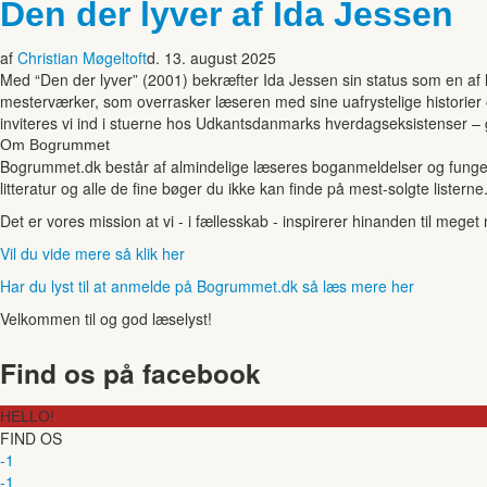
Den der lyver af Ida Jessen
af
Christian Møgeltoft
d. 13. august 2025
Med “Den der lyver” (2001) bekræfter Ida Jessen sin status som en af
mesterværker, som overrasker læseren med sine uafrystelige historier 
inviteres vi ind i stuerne hos Udkantsdanmarks hverdagseksistenser – 
Om Bogrummet
Bogrummet.dk består af almindelige læseres boganmeldelser og funger
litteratur og alle de fine bøger du ikke kan finde på mest-solgte listerne
Det er vores mission at vi - i fællesskab - inspirerer hinanden til mege
Vil du vide mere så klik her
Har du lyst til at anmelde på Bogrummet.dk så læs mere her
Velkommen til og god læselyst!
Find os på facebook
HELLO!
FIND OS
-1
-1