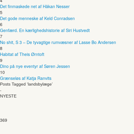
4
Det finmaskede net af Håkan Nesser
5
Det gode menneske af Keld Conradsen
6
Genfærd. En kærlighedshistorie af Siri Hustvedt
7
No shit, S 3 – De tyvagtige rumvæsner af Lasse Bo Andersen
8
Habitat af Theis Ørntoft
9
Dino på nye eventyr af Søren Jessen
10
Grænseløs af Katja Ranvits
Posts Tagged ‘landsbylæge’
-
NYESTE
369