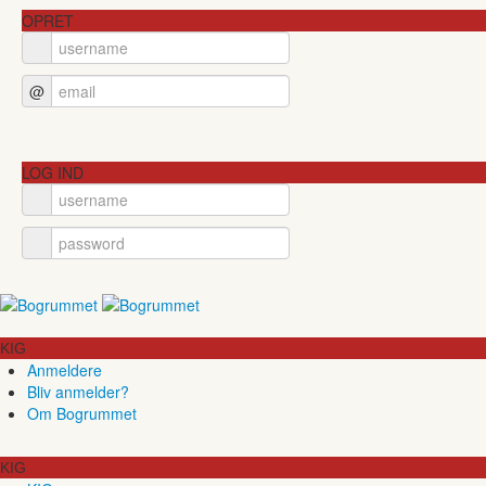
OPRET
@
LOG IND
KIG
Anmeldere
Bliv anmelder?
Om Bogrummet
KIG