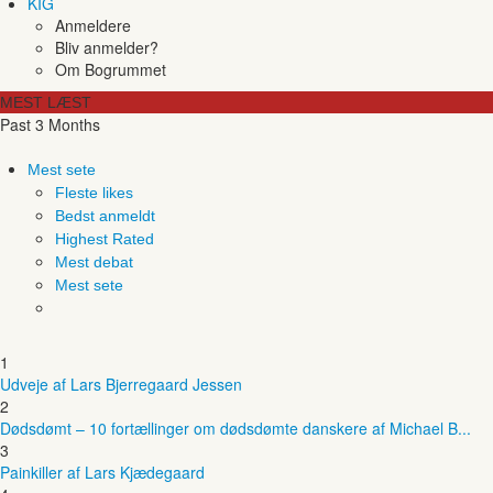
KIG
Anmeldere
Bliv anmelder?
Om Bogrummet
MEST LÆST
Past 3 Months
Mest sete
Fleste likes
Bedst anmeldt
Highest Rated
Mest debat
Mest sete
1
Udveje af Lars Bjerregaard Jessen
2
Dødsdømt – 10 fortællinger om dødsdømte danskere af Michael B...
3
Painkiller af Lars Kjædegaard