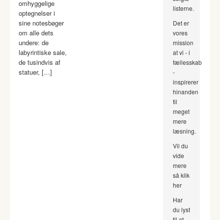
omhyggelige
listerne.
optegnelser i
sine notesbøger
Det er
om alle dets
vores
undere: de
mission
labyrintiske sale,
at vi - i
de tusindvis af
fællesskab
statuer, […]
-
inspirerer
hinanden
til
meget
mere
læsning.
Vil du
vide
mere
så klik
her
Har
du lyst
til at