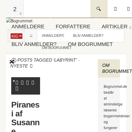
2
ANMELDERE
FORFATTERE
ARTIKLER
ANMELDERE
BLIV ANMELDER?
KIG
BLIV ANMELDER?
OM BOGRUMMET
OM BOGRUMMET
-
POSTS TAGGED ‘LABYRINT’
OM
NYESTE
BOGRUMMET
Bogrummet.dk
består
af
Piranes
almindelige
læseres
i af
boganmeldelser
Susann
og
fungerer
e