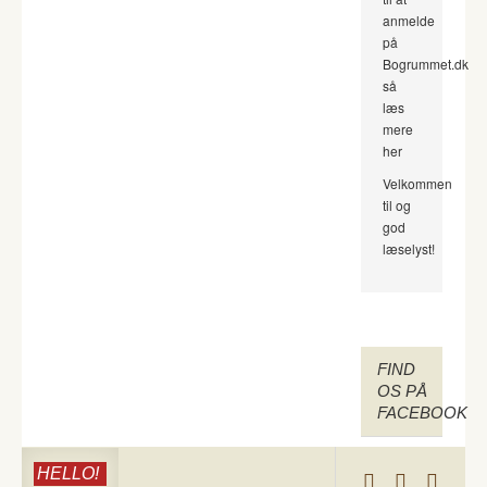
anmelde
på
Bogrummet.dk
så
læs
mere
her
Velkommen
til og
god
læselyst!
FIND
OS PÅ
FACEBOOK
HELLO!