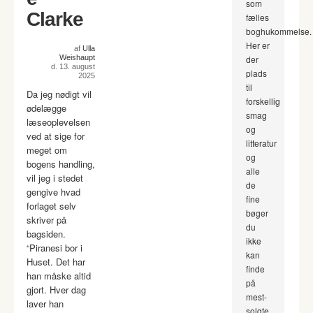
som
Clarke
fælles
boghukommelse.
Her er
af
Ulla
Weishaupt
der
d. 13. august
plads
2025
til
Da jeg nødigt vil
forskellig
ødelægge
smag
læseoplevelsen
og
ved at sige for
litteratur
meget om
og
bogens handling,
alle
vil jeg i stedet
de
gengive hvad
fine
forlaget selv
bøger
skriver på
du
bagsiden.
ikke
“Piranesi bor i
kan
Huset. Det har
finde
han måske altid
på
gjort. Hver dag
mest-
laver han
solgte