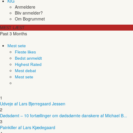
KIG
Anmeldere
Bliv anmelder?
Om Bogrummet
MEST LÆST
Past 3 Months
Mest sete
Fleste likes
Bedst anmeldt
Highest Rated
Mest debat
Mest sete
1
Udveje af Lars Bjerregaard Jessen
2
Dødsdømt – 10 fortællinger om dødsdømte danskere af Michael B...
3
Painkiller af Lars Kjædegaard