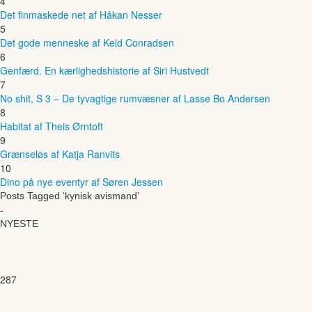
4
Det finmaskede net af Håkan Nesser
5
Det gode menneske af Keld Conradsen
6
Genfærd. En kærlighedshistorie af Siri Hustvedt
7
No shit, S 3 – De tyvagtige rumvæsner af Lasse Bo Andersen
8
Habitat af Theis Ørntoft
9
Grænseløs af Katja Ranvits
10
Dino på nye eventyr af Søren Jessen
Posts Tagged ‘kynisk avismand’
-
NYESTE
287