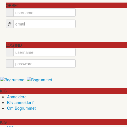
OPRET
@
LOG IND
KIG
Anmeldere
Bliv anmelder?
Om Bogrummet
KIG