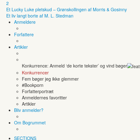
2
Et Lucky Luke pletskud – Grønskollingen af Morris & Gosinny
Et liv langt borte af M. L. Stedman
Anmeldere
Forfattere
Artikler
Konkurrence: Anmeld ‘de korte tekster’ og vind bøger
Konkurrencer
Fem bøger jeg ikke glemmer
#Bookporn
Forfatterportræt
Anmeldernes favoritter
Artikler
Bliv anmelder?
Om Bogrummet
SECTIONS