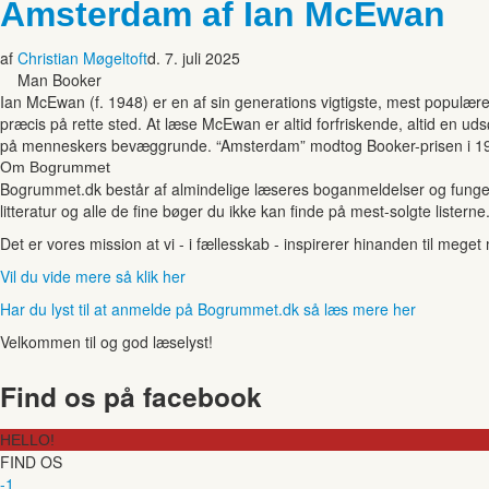
Amsterdam af Ian McEwan
af
Christian Møgeltoft
d. 7. juli 2025
Man Booker
Ian McEwan (f. 1948) er en af sin generations vigtigste, mest populære 
præcis på rette sted. At læse McEwan er altid forfriskende, altid en ud
på menneskers bevæggrunde. “Amsterdam” modtog Booker-prisen i 1
Om Bogrummet
Bogrummet.dk består af almindelige læseres boganmeldelser og funger
litteratur og alle de fine bøger du ikke kan finde på mest-solgte listerne
Det er vores mission at vi - i fællesskab - inspirerer hinanden til mege
Vil du vide mere så klik her
Har du lyst til at anmelde på Bogrummet.dk så læs mere her
Velkommen til og god læselyst!
Find os på facebook
HELLO!
FIND OS
-1