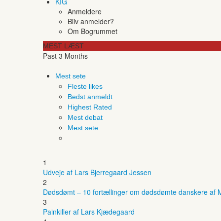
KIG
Anmeldere
Bliv anmelder?
Om Bogrummet
MEST LÆST
Past 3 Months
Mest sete
Fleste likes
Bedst anmeldt
Highest Rated
Mest debat
Mest sete
1
Udveje af Lars Bjerregaard Jessen
2
Dødsdømt – 10 fortællinger om dødsdømte danskere af M
3
Painkiller af Lars Kjædegaard