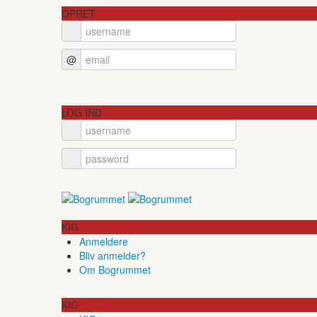
OPRET
@
LOG IND
KIG
Anmeldere
Bliv anmelder?
Om Bogrummet
KIG