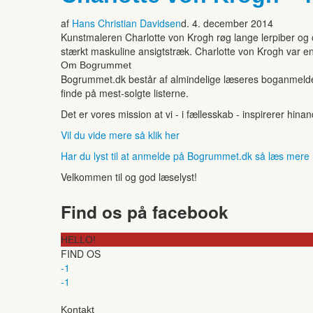
af
Hans Christian Davidsen
d. 4. december 2014
Kunstmaleren Charlotte von Krogh røg lange lerpiber og c
stærkt maskuline ansigtstræk. Charlotte von Krogh var en
Om Bogrummet
Bogrummet.dk består af almindelige læseres boganmeldelse
finde på mest-solgte listerne.
Det er vores mission at vi - i fællesskab - inspirerer hin
Vil du vide mere så klik her
Har du lyst til at anmelde på Bogrummet.dk så læs mere
Velkommen til og god læselyst!
Find os på facebook
HELLO!
FIND OS
-1
-1
Kontakt