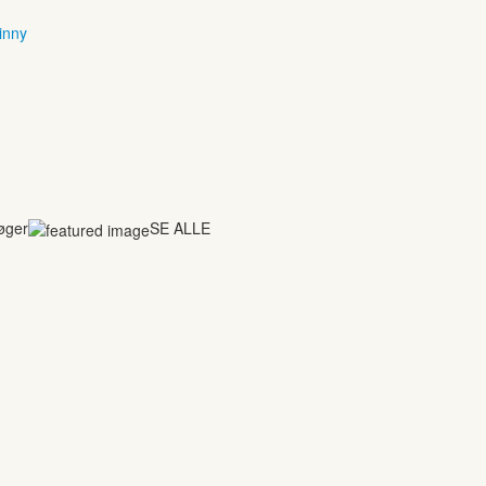
inny
bøger
SE ALLE