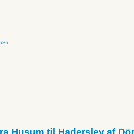
ersen
ra Husum til Haderslev af Dör