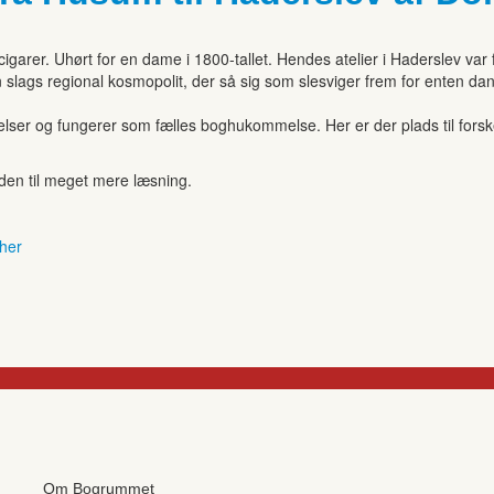
igarer. Uhørt for en dame i 1800-tallet. Hendes atelier i Haderslev va
 slags regional kosmopolit, der så sig som slesviger frem for enten da
r og fungerer som fælles boghukommelse. Her er der plads til forskell
anden til meget mere læsning.
 her
Om Bogrummet