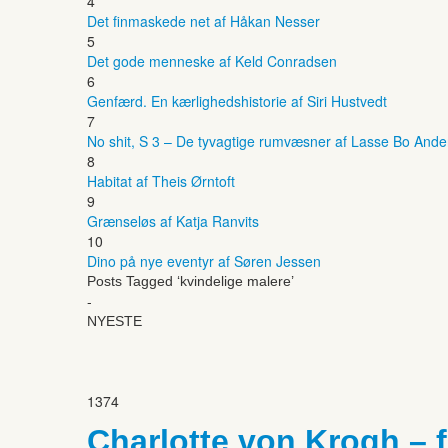
4
Det finmaskede net af Håkan Nesser
5
Det gode menneske af Keld Conradsen
6
Genfærd. En kærlighedshistorie af Siri Hustvedt
7
No shit, S 3 – De tyvagtige rumvæsner af Lasse Bo And
8
Habitat af Theis Ørntoft
9
Grænseløs af Katja Ranvits
10
Dino på nye eventyr af Søren Jessen
Posts Tagged ‘kvindelige malere’
-
NYESTE
1374
Charlotte von Krogh – f