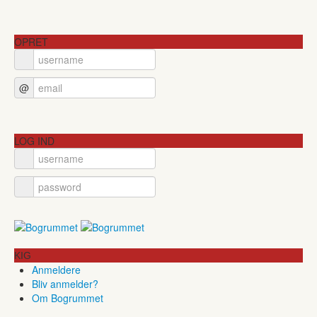
OPRET
@
LOG IND
KIG
Anmeldere
Bliv anmelder?
Om Bogrummet