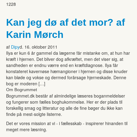
1228
Kan jeg dø af det mor? af
Karin Mørch
af
Dipy
d. 16. oktober 2011
Ilya er kun 6 år gammel da lægerne får mistanke om, at hun har
kræft i hjernen. Det bliver dog afkræftet, men det viser sig, at
sandheden er endnu værre end en kræftdiagnose. Ilya får
konstateret kavernøse hæmangioner i hjernen og disse knuder
kan bløde og vokse og dermed forårsage hjerneskade. Denne
bog er moderen […]
Om Bogrummet
Bogrummet.dk består af almindelige læseres boganmeldelser
og fungerer som fælles boghukommelse. Her er der plads til
forskellig smag og litteratur og alle de fine bøger du ikke kan
finde på mest-solgte listerne.
Det er vores mission at vi - i fællesskab - inspirerer hinanden til
meget mere læsning.