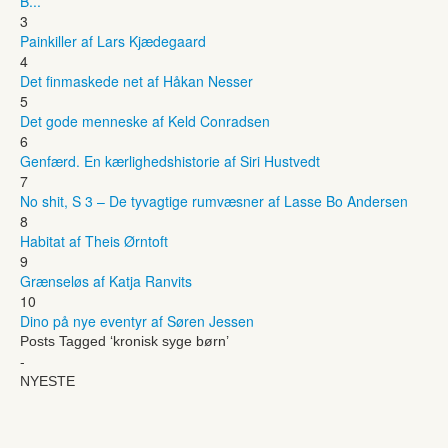
B...
3
Painkiller af Lars Kjædegaard
4
Det finmaskede net af Håkan Nesser
5
Det gode menneske af Keld Conradsen
6
Genfærd. En kærlighedshistorie af Siri Hustvedt
7
No shit, S 3 – De tyvagtige rumvæsner af Lasse Bo Andersen
8
Habitat af Theis Ørntoft
9
Grænseløs af Katja Ranvits
10
Dino på nye eventyr af Søren Jessen
Posts Tagged ‘kronisk syge børn’
-
NYESTE