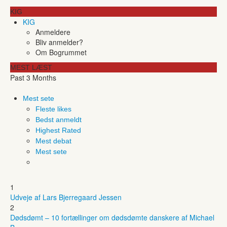
KIG
KIG
Anmeldere
Bliv anmelder?
Om Bogrummet
MEST LÆST
Past 3 Months
Mest sete
Fleste likes
Bedst anmeldt
Highest Rated
Mest debat
Mest sete
1
Udveje af Lars Bjerregaard Jessen
2
Dødsdømt – 10 fortællinger om dødsdømte danskere af Michael