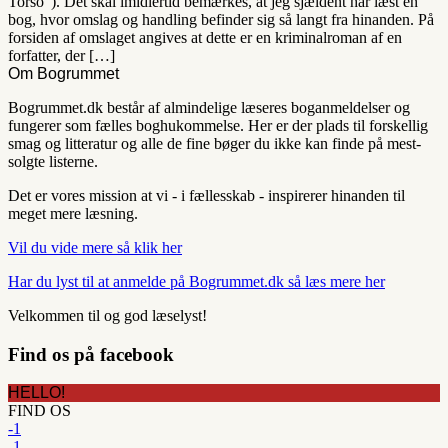
Torso”). Det skal imidlertid bemærkes, at jeg sjældent har læst en
bog, hvor omslag og handling befinder sig så langt fra hinanden. På
forsiden af omslaget angives at dette er en kriminalroman af en
forfatter, der […]
Om Bogrummet
Bogrummet.dk består af almindelige læseres boganmeldelser og
fungerer som fælles boghukommelse. Her er der plads til forskellig
smag og litteratur og alle de fine bøger du ikke kan finde på mest-
solgte listerne.
Det er vores mission at vi - i fællesskab - inspirerer hinanden til
meget mere læsning.
Vil du vide mere så klik her
Har du lyst til at anmelde på Bogrummet.dk så læs mere her
Velkommen til og god læselyst!
Find os på facebook
HELLO!
FIND OS
-1
-1