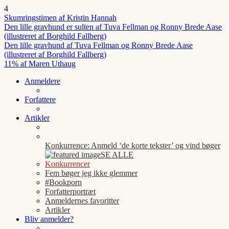
4
Skumringstimen af Kristin Hannah
Den lille gravhund er sulten af Tuva Fellman og Ronny Brede Aase
(illustreret af Borghild Fallberg)
Den lille gravhund af Tuva Fellman og Ronny Brede Aase
(illustreret af Borghild Fallberg)
11% af Maren Uthaug
Anmeldere
Forfattere
Artikler
Konkurrence: Anmeld ‘de korte tekster’ og vind bøger
SE ALLE
Konkurrencer
Fem bøger jeg ikke glemmer
#Bookporn
Forfatterportræt
Anmeldernes favoritter
Artikler
Bliv anmelder?