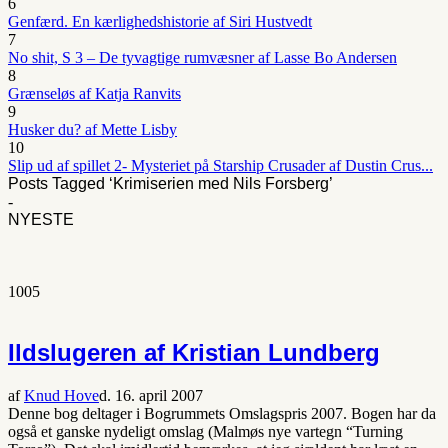
6
Genfærd. En kærlighedshistorie af Siri Hustvedt
7
No shit, S 3 – De tyvagtige rumvæsner af Lasse Bo Andersen
8
Grænseløs af Katja Ranvits
9
Husker du? af Mette Lisby
10
Slip ud af spillet 2- Mysteriet på Starship Crusader af Dustin Crus...
Posts Tagged ‘Krimiserien med Nils Forsberg’
-
NYESTE
1005
Ildslugeren af Kristian Lundberg
af
Knud Hove
d. 16. april 2007
Denne bog deltager i Bogrummets Omslagspris 2007. Bogen har da
også et ganske nydeligt omslag (Malmøs nye vartegn “Turning