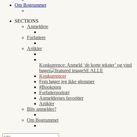
Om Bogrummet
SECTIONS
Anmeldere
Forfattere
Artikler
Konkurrence: Anmeld ‘de korte tekster’ og vind
bøger
SE ALLE
Konkurrencer
Fem bøger jeg ikke glemmer
#Bookporn
Forfatterportræt
Anmeldernes favoritter
Artikler
Bliv anmelder?
Om Bogrummet