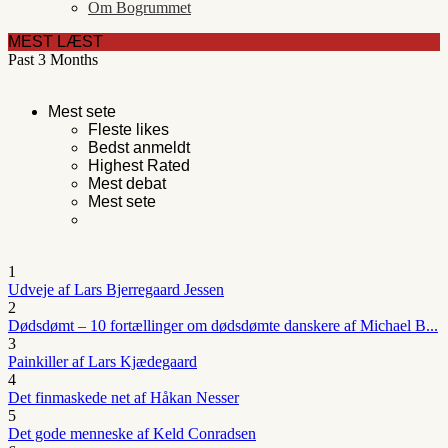
Om Bogrummet
MEST LÆST
Past 3 Months
Mest sete
Fleste likes
Bedst anmeldt
Highest Rated
Mest debat
Mest sete
1
Udveje af Lars Bjerregaard Jessen
2
Dødsdømt – 10 fortællinger om dødsdømte danskere af Michael B...
3
Painkiller af Lars Kjædegaard
4
Det finmaskede net af Håkan Nesser
5
Det gode menneske af Keld Conradsen